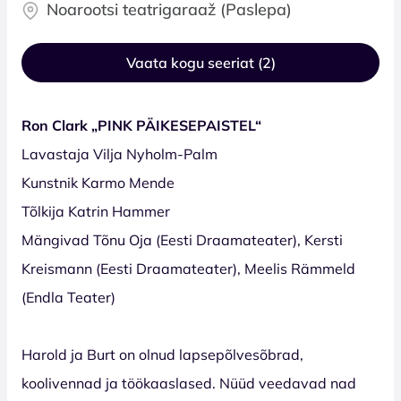
Noarootsi teatrigaraaž (Paslepa)
Vaata kogu seeriat (2)
Ron Clark „PINK PÄIKESEPAISTEL“
Lavastaja Vilja Nyholm-Palm
Kunstnik Karmo Mende
Tõlkija Katrin Hammer
Mängivad Tõnu Oja (Eesti Draamateater), Kersti
Kreismann (Eesti Draamateater), Meelis Rämmeld
(Endla Teater)
Harold ja Burt on olnud lapsepõlvesõbrad,
koolivennad ja töökaaslased. Nüüd veedavad nad