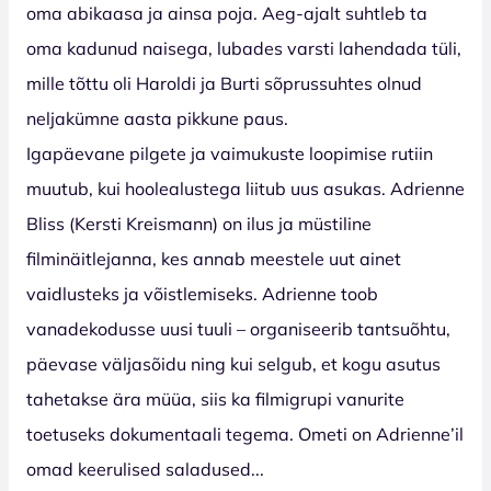
oma abikaasa ja ainsa poja. Aeg-ajalt suhtleb ta
oma kadunud naisega, lubades varsti lahendada tüli,
mille tõttu oli Haroldi ja Burti sõprussuhtes olnud
neljakümne aasta pikkune paus.
Igapäevane pilgete ja vaimukuste loopimise rutiin
muutub, kui hoolealustega liitub uus asukas. Adrienne
Bliss (Kersti Kreismann) on ilus ja müstiline
filminäitlejanna, kes annab meestele uut ainet
vaidlusteks ja võistlemiseks. Adrienne toob
vanadekodusse uusi tuuli – organiseerib tantsuõhtu,
päevase väljasõidu ning kui selgub, et kogu asutus
tahetakse ära müüa, siis ka filmigrupi vanurite
toetuseks dokumentaali tegema. Ometi on Adrienne’il
omad keerulised saladused...