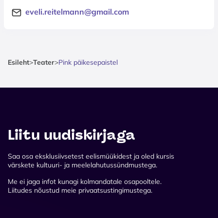
eveli.reitelmann@gmail.com
Esileht
>
Teater
>
Pink päikesepaistel
Liitu uudiskirjaga
Saa osa eksklusiivsetest eelismüükidest ja oled kursis
värskete kultuuri- ja meelelahutussündmustega.
Me ei jaga infot kunagi kolmandatale osapooltele.
Liitudes nõustud meie privaatsustingimustega.