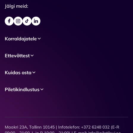
Jälgi meid:
Korraldajatele
Ettevõttest
Kuidas osta
Piletikindlustus
Maakri 23A, Tallinn 10145 | Infotelefon: +372 6248 032 (E-R
09:00 - 21:00, L ja P 10:00 - 21:00) | E-mail: info@piletilevi.ee