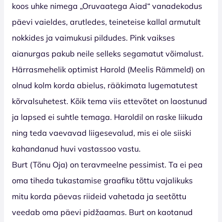
koos uhke nimega „Oruvaatega Aiad“ vanadekodus
päevi vaieldes, arutledes, teineteise kallal armutult
nokkides ja vaimukusi pildudes. Pink vaikses
aianurgas pakub neile selleks segamatut võimalust.
Härrasmehelik optimist Harold (Meelis Rämmeld) on
olnud kolm korda abielus, rääkimata lugematutest
kõrvalsuhetest. Kõik tema viis ettevõtet on laostunud
ja lapsed ei suhtle temaga. Haroldil on raske liikuda
ning teda vaevavad liigesevalud, mis ei ole siiski
kahandanud huvi vastassoo vastu.
Burt (Tõnu Oja) on teravmeelne pessimist. Ta ei pea
oma tiheda tukastamise graafiku tõttu vajalikuks
mitu korda päevas riideid vahetada ja seetõttu
veedab oma päevi pidžaamas. Burt on kaotanud