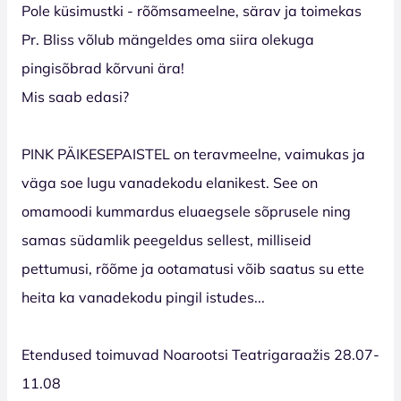
Pole küsimustki - rõõmsameelne, särav ja toimekas
Pr. Bliss võlub mängeldes oma siira olekuga
pingisõbrad kõrvuni ära!
Mis saab edasi?
PINK PÄIKESEPAISTEL on teravmeelne, vaimukas ja
väga soe lugu vanadekodu elanikest. See on
omamoodi kummardus eluaegsele sõprusele ning
samas südamlik peegeldus sellest, milliseid
pettumusi, rõõme ja ootamatusi võib saatus su ette
heita ka vanadekodu pingil istudes...
Etendused toimuvad Noarootsi Teatrigaraažis 28.07-
11.08