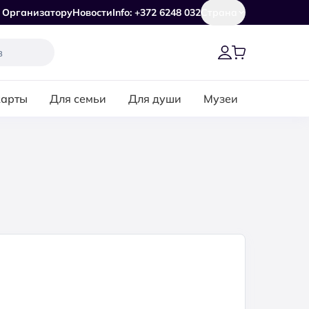
Организатору
Новости
Info: +372 6248 032
Страна
карты
Для семьи
Для души
Музеи