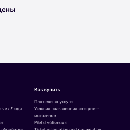
дены
Как купить
Платежи за услуги
ные / Люди
Условия пользования интернет-
магазином
ет
Piletid välismaale
 обработки
Ticket reservation and payment by