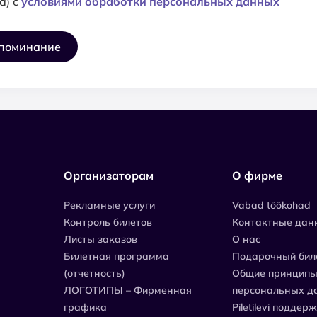
а) с
условиями обработки персональных данных
апоминание
Организаторам
О фирме
Рекламные услуги
Vabad töökohad
Контроль билетов
Контактные дан
Листы заказов
О нас
Билетная программа
Подарочный бил
(отчетность)
Общие принципы
ЛОГОТИПЫ – Фирменная
персональных д
графика
Piletilevi поддер