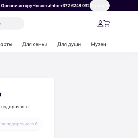
Организатору
Новости
Info: +372 6248 032
Страна
карты
Для семьи
Для души
Музеи
я
я подарочного