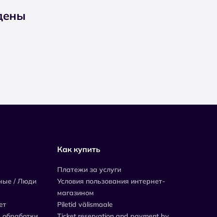
дены
Как купить
Платежи за услуги
ные / Люди
Условия пользования интернет-
магазином
ет
Piletid välismaale
 обработки
Ticket reservation and payment by