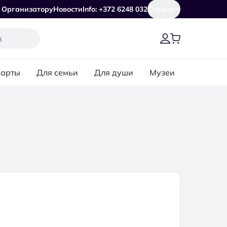
Организатору
Новости
Info: +372 6248 032
Страна
карты
Для семьи
Для души
Музеи