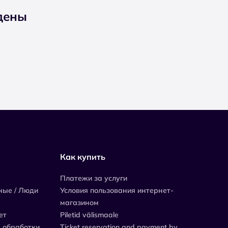
дены
Как купить
Платежи за услуги
ные / Люди
Условия пользования интернет-
магазином
ет
Piletid välismaale
 обработки
Ticket reservation and payment by