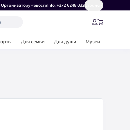
Организатору
Новости
Info: +372 6248 032
Страна
карты
Для семьи
Для души
Музеи