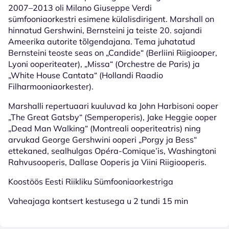
2007–2013 oli Milano Giuseppe Verdi
sümfooniaorkestri esimene külalisdirigent. Marshall on
hinnatud Gershwini, Bernsteini ja teiste 20. sajandi
Ameerika autorite tõlgendajana. Tema juhatatud
Bernsteini teoste seas on „Candide“ (Berliini Riigiooper,
Lyoni ooperiteater), „Missa“ (Orchestre de Paris) ja
„White House Cantata“ (Hollandi Raadio
Filharmooniaorkester).
Marshalli repertuaari kuuluvad ka John Harbisoni ooper
„The Great Gatsby“ (Semperoperis), Jake Heggie ooper
„Dead Man Walking“ (Montreali ooperiteatris) ning
arvukad George Gershwini ooperi „Porgy ja Bess“
ettekaned, sealhulgas Opéra-Comique’is, Washingtoni
Rahvusooperis, Dallase Ooperis ja Viini Riigiooperis.
Koostöös Eesti Riikliku Sümfooniaorkestriga
Vaheajaga kontsert kestusega u 2 tundi 15 min