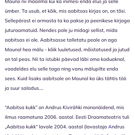
Mauno nii maailma kui ka inimesi enda elus ja selle
ümber. Ta usub, et kõik, mis aabitsas kirjas on, on tõsi.
Sellepärast ei armasta ta ka pakse ja peenikese kirjaga
juturaamatuid. Nendes pole ju midagi sellist, mida
aabitsas ei ole. Aabitsasse talletatu peale on aga
Maunol hea mälu - kõik luuletused, mõistatused ja jutud
on tal peas. Nii ta istubki päevad läbi oma koduaknal,
vaadeldes elu selle taga ning vanu mälupilte enda
sees. Kuid lisaks aabitsale on Maunol ka üks tähtis töö
ja suur saladus….
“Aabitsa kukk” on Andrus Kivirähki mononäidend, mis
ilmus raamatuna 2006. aastal. Eesti Draamateatris tuli
„Aabitsa kukk“ lavale 2004. aastal (lavastaja
A
ndrus