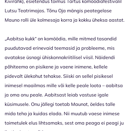
Kivirähk), esietendus toimus Tartus komöödiafestivalil
Lutsu Teatrimajas. Tõnu Oja mängis peategelase
Mauno rolli üle kolmesaja korra ja kokku üheksa aastat.
„Aabitsa kukk“ on komöödia, mille mitmed tasandid
puudutavad erinevaid teemasid ja probleeme, mis
avatakse üsnagi ühiskonnakriitilisel viisil. Näidendi
põhiteema on pisikene ja vaene inimene, kellele
pidevalt ülekohut tehakse. Siiski on sellel pisikesel
inimesel maailmas mille või kelle peale loota – aabitsa
ja oma onu peale. Aabitsast leiab vastuse igale
küsimusele. Onu jällegi toetab Maunot, öeldes talle
mida teha ja kuidas elada. Nii muutub vaese inimese
toimetulek elus lihtsamaks, sest oma peaga ei peagi ju