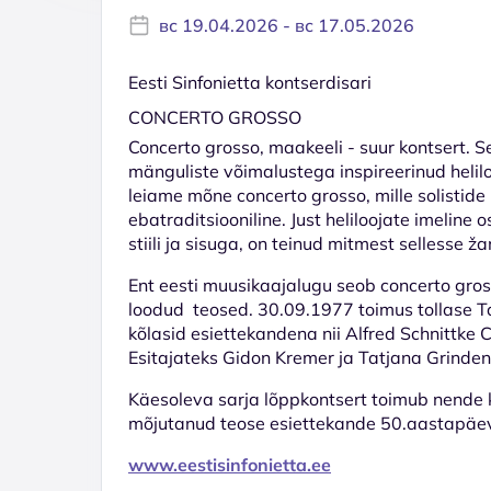
вс 19.04.2026 - вс 17.05.2026
Eesti Sinfonietta kontserdisari
CONCERTO GROSSO
Concerto grosso, maakeeli - suur kontsert.
mänguliste võimalustega inspireerinud helilo
leiame mõne concerto grosso, mille solistide k
ebatraditsiooniline. Just heliloojate imeli
stiili ja sisuga, on teinud mitmest sellesse 
Ent eesti muusikaajalugu seob concerto gross
loodud teosed. 30.09.1977 toimus tollase Tal
kõlasid esiettekandena nii Alfred Schnittke 
Esitajateks Gidon Kremer ja Tatjana Grindenk
Käesoleva sarja lõppkontsert toimub nende 
mõjutanud teose esiettekande 50.aastapäev
www.eestisinfonietta.ee