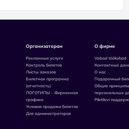
Организаторам
О фирме
Рекламные услуги
Vabad töökohad
Контроль билетов
Контактные дан
Листы заказов
О нас
Билетная программа
Подарочный бил
(отчетность)
Общие принципы
ЛОГОТИПЫ – Фирменная
персональных д
графика
Piletilevi поддер
Условия продажи билетов
Для администраторов