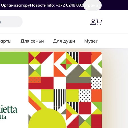
Организатору
Новости
Info: +372 6248 032
Страна
карты
Для семьи
Для души
Музеи