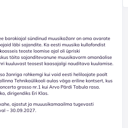
 See barokiajal sündinud muusikažanr on oma avarate
ojaid läbi sajandite. Ka eesti muusika kullafondist
oosseis teoste loomise ajal oli üpriski
ne oskus täita sajanditevanune muusikavorm omanäolise
žanri kuuluvast teosest kaasajalgi nauditava kuulamise.
o žanriga rohkemgi kui vaid eesti heliloojate poolt
linna Tehnikaülikooli aulas väga eriline kontsert, kus
Concerto grosso nr.1 kui Arvo Pärdi Tabula rasa.
o, dirigendiks Eri Klas.
kahe, ajastut ja muuusikamaailma tugevasti
al – 30.09.2027.