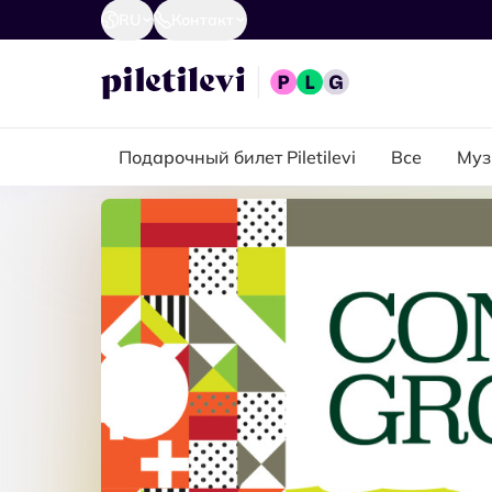
RU
Контакт
Подарочный билет Piletilevi
Все
Муз