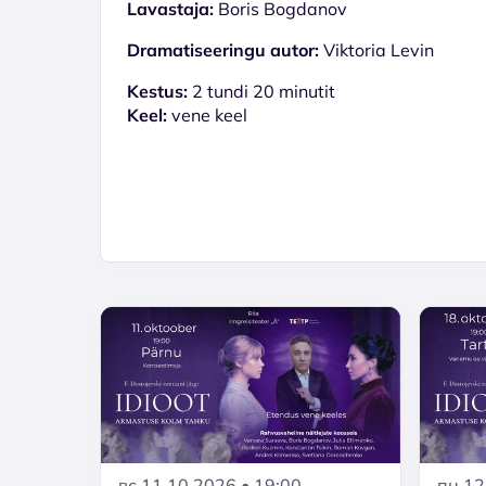
Lavastaja:
Boris Bogdanov
Dramatiseeringu autor:
Viktoria Levin
Kestus:
2 tundi 20 minutit
Keel:
vene keel
вс 11.10.2026 • 19:00
пн 12