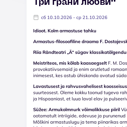
Три грани любви''
сб 10.10.2026 - ср 21.10.2026
Idioot. Kolm armastuse tahku
Armastus-filosoofiline draama F. Dostojevsk
Riia Rändteatri „Ā“ sügav klassikatõlgendu
Meistriteos, mis kõlab kaasaegselt
F. M. Dos
provokatiivsemaid ja enim arutletud romaane
inimesest, kes astub ühiskonda avatud süda
Lavastusest ja rahvusvahelisest koosseisus
suurteosest. Oleme kokku toonud tugeva rahvu
ja Hispaaniast, et luua laval elav ja pulseeri
Süžee: Armukolmnurk võimalikkuse piiril
Vü
ootamatult intriigide, edevuse ja purunenud
Mõškini armastuslugu ja tema piinarikas arm