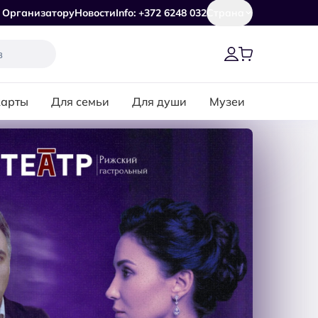
Организатору
Новости
Info: +372 6248 032
Страна
карты
Для семьи
Для души
Музеи