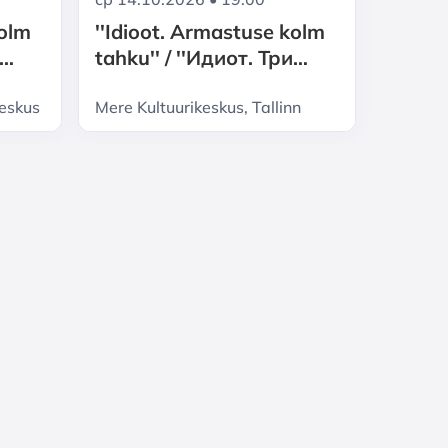
kolm
''Idioot. Armastuse kolm
tahku'' / ''Идиот. Три
грани любви''
keskus
Mere Kultuurikeskus, Tallinn