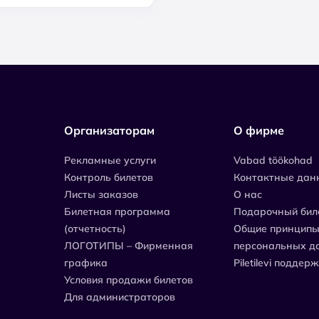
Организаторам
О фирме
Рекламные услуги
Vabad töökohad
Контроль билетов
Контактные дан
Листы заказов
О нас
Билетная программа
Подарочный бил
(отчетность)
Общие принципы
ЛОГОТИПЫ – Фирменная
персональных д
графика
Piletilevi поддер
Условия продажи билетов
Для администраторов