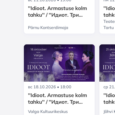
''Idioot. Armastuse kolm
''Id
tahku'' / ''Идиот. Три
tahku
грани любви''
гран
Teate
Pärnu Kontserdimaja
Tartu
ср 21
вс 18.10.2026 • 18:00
''Id
''Idioot. Armastuse kolm
tahku
tahku'' / ''Идиот. Три
гран
грани любви''
Valga Kultuurikeskus
Jõhvi