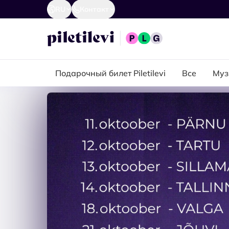
RU
Контакт
Подарочный билет Piletilevi
Все
Муз