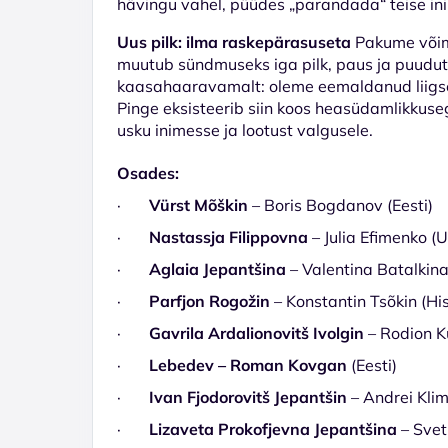
hävingu vahel, püüdes „parandada“ teise in
Uus pilk: ilma raskepärasuseta
Pakume võima
muutub sündmuseks iga pilk, paus ja puudutu
kaasahaaravamalt: oleme eemaldanud liigse 
Pinge eksisteerib siin koos heasüdamlikkuseg
usku inimesse ja lootust valgusele.
Osades:
·
Vürst Mõškin
– Boris Bogdanov (Eesti)
·
Nastassja Filippovna
– Julia Efimenko (
·
Aglaia Jepantšina
– Valentina Batalkina
·
Parfjon Rogožin
– Konstantin Tsõkin (Hi
·
Gavrila Ardalionovitš Ivolgin
– Rodion K
·
Lebedev – Roman Kovgan
(Eesti)
·
Ivan Fjodorovitš Jepantšin
– Andrei Klim
·
Lizaveta Prokofjevna Jepantšina
– Svet