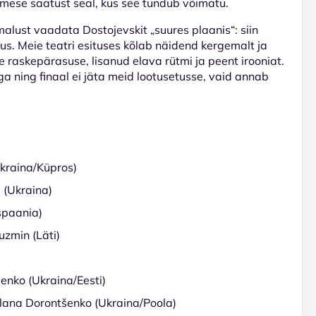
imese saatust seal, kus see tundub võimatu.
lust vaadata Dostojevskit „suures plaanis“: siin
s. Meie teatri esituses kõlab näidend kergemalt ja
raskepärasuse, lisanud elava rütmi ja peent irooniat.
a ning finaal ei jäta meid lootusetusse, vaid annab
Ukraina/Küpros)
 (Ukraina)
spaania)
uzmin (Läti)
enko (Ukraina/Eesti)
lana Dorontšenko (Ukraina/Poola)