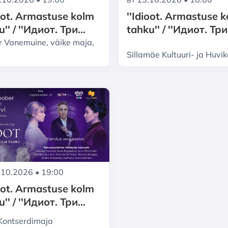
''Idioot. Armastuse 
ioot. Armastuse kolm
tahku'' / ''Идиот. Три
'' / ''Идиот. Три
грани любви''
и любви''
r Vanemuine, väike maja,
Sillamäe Kultuuri- ja Huvi
.10.2026 • 19:00
ioot. Armastuse kolm
'' / ''Идиот. Три
и любви''
 Kontserdimaja