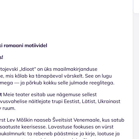
i romaani motiividel
s!
tojevski „Idioot“ on üks maailmakirjanduse
, mis kõlab ka tänapäeval värskelt. See on lugu
mega — ja põrkub kokku selle julmade reeglitega.
t
Meie teater esitab uue nägemuse sellest
svahelise näitlejate trupi Eestist, Lätist, Ukrainast
v ruum.
rst Lev Mõškin naaseb Šveitsist Venemaale, kus satub
 saatuste keerisesse. Lavastuse fookuses on vürst
ukolmnurk: ta rebeneb päästmise ja kirje, lootuse ja