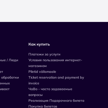
Как купить
Платежи за услуги
ные / Люди
Условия пользования интернет-
магазином
ет
Piletid välismaale
 обработки
Ticket reservation and payment by
анных
invoice
живает
ЧаВо - часто задаваемые
вопросы
Реализация Подарочного билета
Покупка билетов