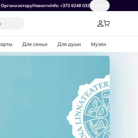
Организатору
Новости
Info: +372 6248 032
Страна
карты
Для семьи
Для души
Музеи