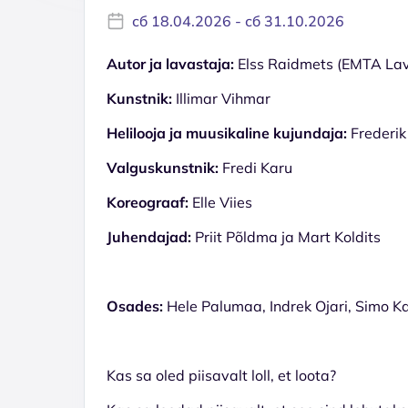
сб 18.04.2026 - сб 31.10.2026
Autor ja lavastaja:
Elss Raidmets (EMTA Lava
Kunstnik:
Illimar Vihmar
Helilooja ja muusikaline kujundaja:
Frederik
Valguskunstnik:
Fredi Karu
Koreograaf:
Elle Viies
Juhendajad:
Priit Põldma ja Mart Koldits
Osades:
Hele Palumaa, Indrek Ojari, Simo K
Kas sa oled piisavalt loll, et loota?