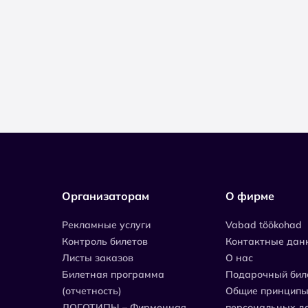
Организаторам
О фирме
Рекламные услуги
Vabad töökohad
Контроль билетов
Контактные дан
Листы заказов
О нас
Билетная программа
Подарочный бил
(отчетность)
Общие принципы
ЛОГОТИПЫ – Фирменная
персональных д