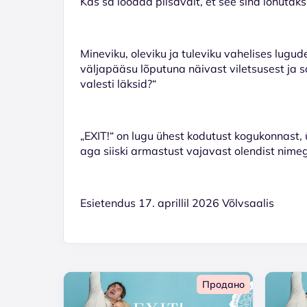
Kas sa loodad piisavalt, et see sind lohutaks
Mineviku, oleviku ja tuleviku vahelises lugu
väljapääsu lõputuna näivast viletsusest ja s
valesti läksid?“
„EXIT!“ on lugu ühest kodutust kogukonnast, ü
aga siiski armastust vajavast olendist nime
Esietendus 17. aprillil 2026 Võlvsaalis
Продано