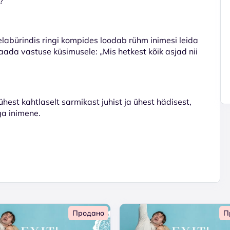
?
delabürindis ringi kompides loodab rühm inimesi leida
aada vastuse küsimusele: „Mis hetkest kõik asjad nii
hest kahtlaselt sarmikast juhist ja ühest hädisest,
ga inimene.
Продано
П