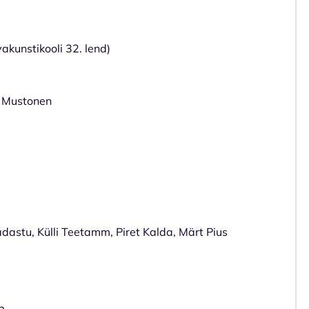
kunstikooli 32. lend)
 Mustonen
adastu, Külli Teetamm, Piret Kalda, Märt Pius