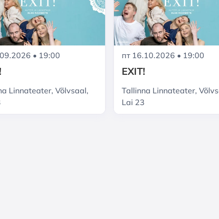
.09.2026 • 19:00
пт 16.10.2026 • 19:00
!
EXIT!
na Linnateater, Võlvsaal,
Tallinna Linnateater, Võlvs
3
Lai 23