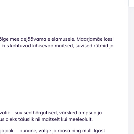
e kõige meeldejäävamale elamusele. Maarjamäe lossi
 kus kohtuvad kihisevad maitsed, suvised rütmid ja
uvalik – suvised hõrgutised, värsked ampsud ja
 oleks täiuslik nii maitselt kui meeleolult.
ajooki – punane, valge ja roosa ning mull. Igast