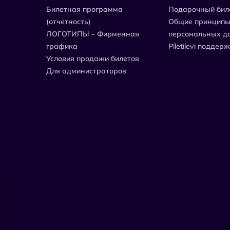
Билетная программа
Подарочный бил
(отчетность)
Общие принципы
ЛОГОТИПЫ – Фирменная
персональных д
графика
Piletilevi поддер
Условия продажи билетов
Для администраторов