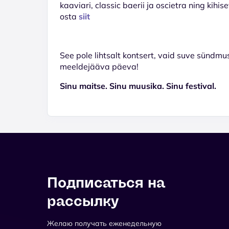
kaaviari, classic baerii ja oscietra ning kihi
osta
siit
See pole lihtsalt kontsert, vaid suve sündm
meeldejääva päeva!
Sinu maitse. Sinu muusika. Sinu festival.
Подписаться на
рассылку
Желаю получать еженедельную