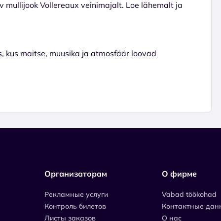
sev mullijook Vollereaux veinimajalt. Loe lähemalt ja
us, kus maitse, muusika ja atmosfäär loovad
Организаторам
О фирме
Рекламные услуги
Vabad töökohad
Контроль билетов
Контактные дан
Листы заказов
О нас