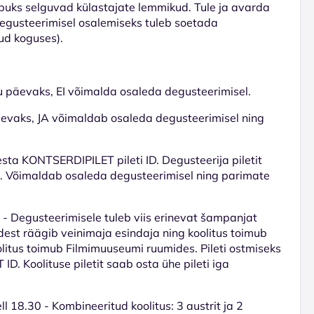
lõpuks selguvad külastajate lemmikud. Tule ja avarda
 Degusteerimisel osalemiseks tuleb soetada
ud koguses).
u päevaks, EI võimalda osaleda degusteerimisel.
äevaks, JA võimaldab osaleda degusteerimisel ning
sesta KONTSERDIPILET pileti ID. Degusteerija piletit
hta. Võimaldab osaleda degusteerimisel ning parimate
- Degusteerimisele tuleb viis erinevat šampanjat
dest räägib veinimaja esindaja ning koolitus toimub
oolitus toimub Filmimuuseumi ruumides. Pileti ostmiseks
. Koolituse piletit saab osta ühe pileti iga
ll 18.30 - Kombineeritud koolitus: 3 austrit ja 2