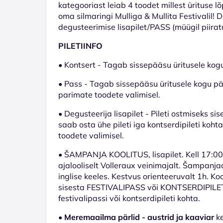
kategooriast leiab 4 toodet millest ürituse 
oma silmaringi Mulliga & Mullita Festivalil!
degusteerimise lisapilet/PASS (müügil piirat
PILETIINFO
• Kontsert - Tagab sissepääsu üritusele kog
• Pass - Tagab sissepääsu üritusele kogu p
parimate toodete valimisel.
• Degusteerija lisapilet - Pileti ostmiseks si
saab osta ühe pileti iga kontserdipileti ko
toodete valimisel.
• ŠAMPANJA KOOLITUS, lisapilet. Kell 17:00 
ajalooliselt Volleraux veinimajalt. Šampanja
inglise keeles. Kestvus orienteeruvalt 1h. K
sisesta FESTIVALIPASS või KONTSERDIPILET ID
festivalipassi või kontserdipileti kohta.
•
Meremaailma pärlid - austrid ja kaaviar
ke