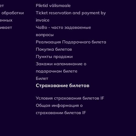
ет
Piletid välismaale
 обработки
Ticket reservation and payment by
анных
invoice
живает
ЧаВо - часто задаваемые
вопросы
Реализация Подарочного билета
Покупка билетов
Пункты продажи
Закажи напоминание о
подарочном билете
Билет
Страхование билетов
Уcловия страхования билетов IF
Общая информация о
страховании билетов IF