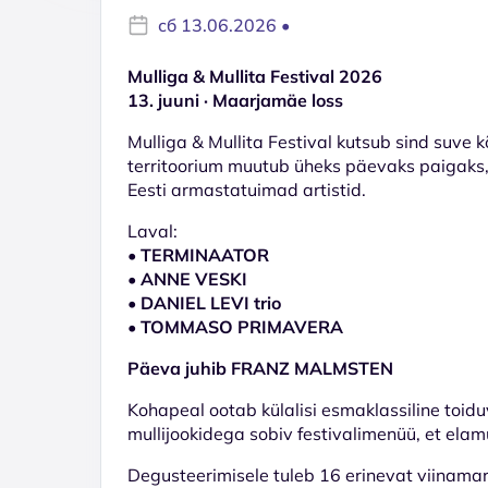
сб 13.06.2026 •
Mulliga & Mullita Festival 2026
13. juuni · Maarjamäe loss
Mulliga & Mullita Festival kutsub sind suv
territoorium muutub üheks päevaks paigaks,
Eesti armastatuimad artistid.
Laval:
•
TERMINAATOR
•
ANNE
VESKI
•
DANIEL LEVI trio
•
TOMMASO PRIMAVERA
Päeva juhib FRANZ MALMSTEN
Kohapeal ootab külalisi esmaklassiline toid
mullijookidega sobiv festivalimenüü, et elamus
Degusteerimisele tuleb 16 erinevat viinamarj