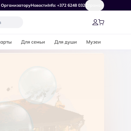
Организатору
Новости
Info: +372 6248 032
Страна
карты
Для семьи
Для души
Музеи