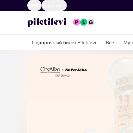
RU
Контакт
Подарочный билет Piletilevi
Все
Муз