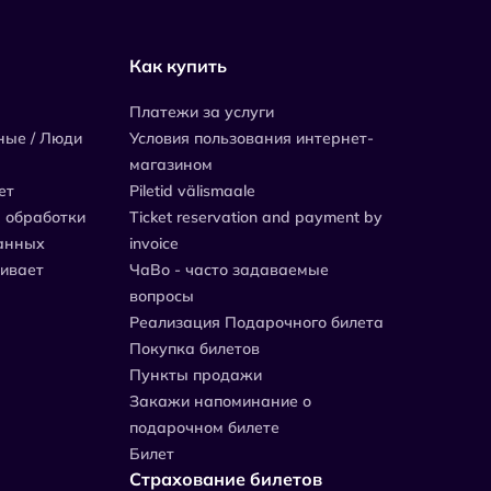
Как купить
Платежи за услуги
ные / Люди
Условия пользования интернет-
магазином
ет
Piletid välismaale
 обработки
Ticket reservation and payment by
анных
invoice
живает
ЧаВо - часто задаваемые
вопросы
Реализация Подарочного билета
Покупка билетов
Пункты продажи
Закажи напоминание о
подарочном билете
Билет
Страхование билетов