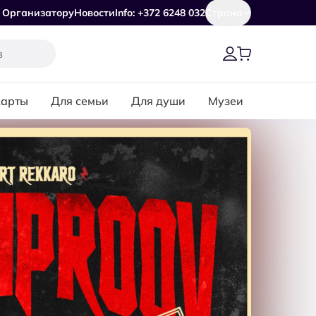
Организатору
Новости
Info: +372 6248 032
Страна
карты
Для семьи
Для души
Музеи