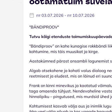
ootamatuim suvela
пт 03.07.2026 - пт 10.07.2026
"BÄNDIPROOV"
Tutvu kõigi etenduste toimumiskuupäeva
“Bändiproov” on kahe kunagise rokkbändi liik
kohtumine, mis täis muusikat ja kirge.
Aastakümned pärast ansambli lagunemist s
Algab otsekohene ja kohati valus dialoog nen
reetmisest ja eludest, mis on läinud eri suun
Frank on kinni minevikus ja kaotatud võimal
taga omaenda tühjust. Nendevaheline vasta
hinnalipiku – pingutused, mis murdsid ühed j
Kohtumisest kasvab välja aus ja inimlik lugu
ikka veel välja nõuab ja kas vanade haavad