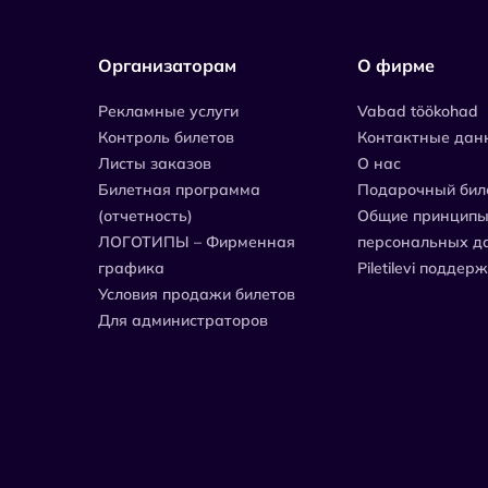
Организаторам
О фирме
Рекламные услуги
Vabad töökohad
Контроль билетов
Контактные дан
Листы заказов
О нас
Билетная программа
Подарочный бил
(отчетность)
Общие принципы
ЛОГОТИПЫ – Фирменная
персональных д
графика
Piletilevi поддер
Условия продажи билетов
Для администраторов