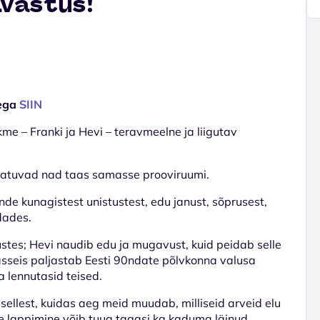
vastus!
dega
SIIN
me – Franki ja Hevi – teravmeelne ja liigutav
atuvad nad taas samasse prooviruumi.
de kunagistest unistustest, edu janust, sõprusest,
dades.
ustes; Hevi naudib edu ja mugavust, kuid peidab selle
sseis paljastab Eesti 90ndate põlvkonna valusa
a lennutasid teised.
 sellest, kuidas aeg meid muudab, milliseid arveid elu
e lappimine võib tuua tagasi ka kaduma läinud