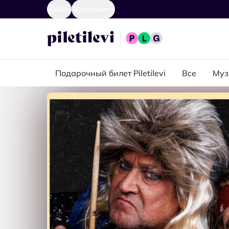
RU
Контакт
Подарочный билет Piletilevi
Все
Муз