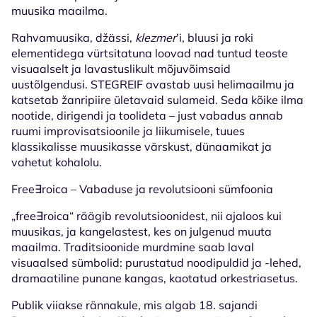
muusika maailma.
Rahvamuusika, džässi,
klezmer
’i, bluusi ja roki
elementidega vürtsitatuna loovad nad tuntud teoste
visuaalselt ja lavastuslikult mõjuvõimsaid
uustõlgendusi. STEGREIF avastab uusi helimaailmu ja
katsetab žanripiire ületavaid sulameid. Seda kõike ilma
nootide, dirigendi ja toolideta – just vabadus annab
ruumi improvisatsioonile ja liikumisele, tuues
klassikalisse muusikasse värskust, dünaamikat ja
vahetut kohalolu.
Free∃roica – Vabaduse ja revolutsiooni sümfoonia
„free∃roica“ räägib revolutsioonidest, nii ajaloos kui
muusikas, ja kangelastest, kes on julgenud muuta
maailma. Traditsioonide murdmine saab laval
visuaalsed sümbolid: purustatud noodipuldid ja -lehed,
dramaatiline punane kangas, kaotatud orkestriasetus.
Publik viiakse rännakule, mis algab 18. sajandi