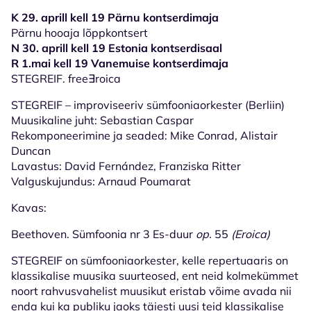
K 29. aprill kell 19 Pärnu kontserdimaja
Pärnu hooaja lõppkontsert
N 30. aprill kell 19 Estonia kontserdisaal
R 1.mai kell 19 Vanemuise kontserdimaja
STEGREIF. free∃roica
STEGREIF – improviseeriv sümfooniaorkester (Berliin)
Muusikaline juht: Sebastian Caspar
Rekomponeerimine ja seaded: Mike Conrad, Alistair
Duncan
Lavastus: David Fernández, Franziska Ritter
Valguskujundus: Arnaud Poumarat
Kavas:
Beethoven. Sümfoonia nr 3 Es-duur
op.
55
(Eroica)
STEGREIF on sümfooniaorkester, kelle repertuaaris on
klassikalise muusika suurteosed, ent neid kolmekümmet
noort rahvusvahelist muusikut eristab võime avada nii
enda kui ka publiku jaoks täiesti uusi teid klassikalise