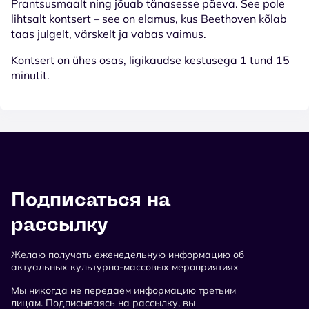
Prantsusmaalt ning jõuab tänasesse päeva. See pole
lihtsalt kontsert – see on elamus, kus Beethoven kõlab
taas julgelt, värskelt ja vabas vaimus.
Kontsert on ühes osas, ligikaudse kestusega 1 tund 15
minutit.
Подписаться на
рассылку
Желаю получать еженедельную информацию об
актуальных культурно-массовых мероприятиях
Мы никогда не передаем информацию третьим
лицам. Подписываясь на рассылку, вы