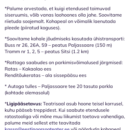
*Palume arvestada, et kuigi etendused toimuvad
siseruumis, võib vanas laohoones olla jahe. Soovitame
riietuda soojemalt. Kohapeal on võimalik laenutada
pleede (piiratud koguses).
*Soovitame kohale jõudmiseks kasutada ühistransporti:
Buss nr 26, 26A, 59 – peatus Paljassaare (150 m)
Tramm nr 1, 2, 5 – peatus Sitsi (1.2 km)
*Rattaga saabudes on parkimisvõimalused järgmised:
Ratas – Kakaolao ees
Renditõukeratas – ala sissepääsu ees
* Autoga tulles – Paljassaare tee 20 tasuta parkla
(kohtade olemasolul)
*
Ligipääsetavus:
Teatrisaal asub hoone teisel korrusel,
kuhu pääseb treppidest. Kui saabute etendusele
ratastooliga või mõne muu liikumist toetava vahendiga,
palume meid sellest ette teavitada
kassa@eestinoorsooteater.ee
või pöörduda kohapeal