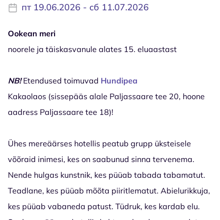
пт 19.06.2026 - сб 11.07.2026
Ookean meri
noorele ja täiskasvanule alates 15. eluaastast
NB!
Etendused toimuvad
Hundipea
Kakaolaos (sissepääs alale Paljassaare tee 20, hoone
aadress Paljassaare tee 18)!
Ühes mereäärses hotellis peatub grupp üksteisele
võõraid inimesi, kes on saabunud sinna tervenema.
Nende hulgas kunstnik, kes püüab tabada tabamatut.
Teadlane, kes püüab mõõta piiritlematut. Abielurikkuja,
kes püüab vabaneda patust. Tüdruk, kes kardab elu.