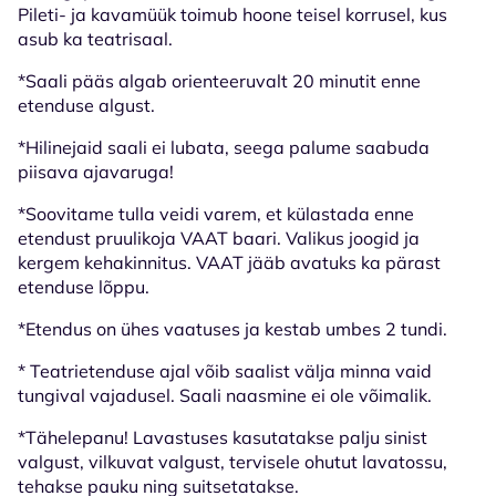
Pileti- ja kavamüük toimub hoone teisel korrusel, kus
asub ka teatrisaal.
*Saali pääs algab orienteeruvalt 20 minutit enne
etenduse algust.
*Hilinejaid saali ei lubata, seega palume saabuda
piisava ajavaruga!
*Soovitame tulla veidi varem, et külastada enne
etendust pruulikoja VAAT baari. Valikus joogid ja
kergem kehakinnitus. VAAT jääb avatuks ka pärast
etenduse lõppu.
*Etendus on ühes vaatuses ja kestab umbes 2 tundi.
* Teatrietenduse ajal võib saalist välja minna vaid
tungival vajadusel. Saali naasmine ei ole võimalik.
*Tähelepanu! Lavastuses kasutatakse palju sinist
valgust, vilkuvat valgust, tervisele ohutut lavatossu,
tehakse pauku ning suitsetatakse.