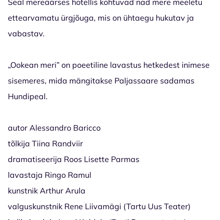
Seal mereäärses hotellis kohtuvad nad mere meeletu
ettearvamatu ürgjõuga, mis on ühtaegu hukutav ja
vabastav.
„Ookean meri” on poeetiline lavastus hetkedest inimese
sisemeres, mida mängitakse Paljassaare sadamas
Hundipeal.
autor Alessandro Baricco
tõlkija Tiina Randviir
dramatiseerija Roos Lisette Parmas
lavastaja Ringo Ramul
kunstnik Arthur Arula
valguskunstnik Rene Liivamägi (Tartu Uus Teater)