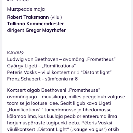
Mustpeade maja
Robert Traksmann
(viiul)
Tallinna Kammerorkester
dirigent
Gregor Mayrhofer
KAVAS:
Ludwig van Beethoven – avamäng „Prometheus”
György Ligeti – „Ramifications”
Peteris Vasks – viiulikontsert nr 1 “Distant light”
Franz Schubert - sümfoonia nr 6
Kontsert algab Beethoveni „Prometheuse“
avamänguga – muusikaga, milles peegeldub valguse
toomise ja lootuse idee. Sealt liigub kava Ligeti
„Ramifications’i“ tumedamasse ja tihedamasse
kõlamaailma, kus kuulaja peab orienteeruma ilma
harjumuspäraste tugipunktideta. Pēteris Vasksi
viiulikontsert „Distant Light“ („Kauge valgus“) otsib