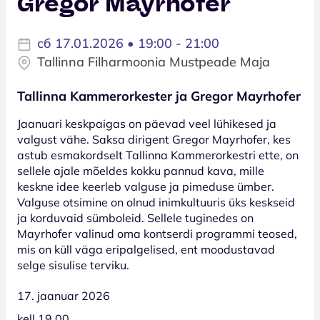
Gregor Mayrhofer
сб 17.01.2026 • 19:00 - 21:00
Tallinna Filharmoonia Mustpeade Maja
Tallinna Kammerorkester ja Gregor Mayrhofer
Jaanuari keskpaigas on päevad veel lühikesed ja
valgust vähe. Saksa dirigent Gregor Mayrhofer, kes
astub esmakordselt Tallinna Kammerorkestri ette, on
sellele ajale mõeldes kokku pannud kava, mille
keskne idee keerleb valguse ja pimeduse ümber.
Valguse otsimine on olnud inimkultuuris üks keskseid
ja korduvaid sümboleid. Sellele tuginedes on
Mayrhofer valinud oma kontserdi programmi teosed,
mis on küll väga eripalgelised, ent moodustavad
selge sisulise terviku.
17. jaanuar 2026
kell 19.00