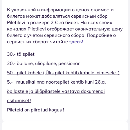
К указанной в информации о ценах стоимости
билетов может добавляться сервисный сбор
Piletilevi в размере 2 € за билет. На всех своих
каналах Piletilevi отображает окончательную цену
билета с учетом сервисного сбора. Подробнее о
сервисных сборах читайте
здесь!
30.- täispilet
20.- õpilane, üliõpilane, pensionär
50.- pilet kahele ( Üks pilet kehtib kahele inimesele. )
5.- muusikalinna noortepilet kehtib kuni 26.a.
õpilastele ja üliõpilastele vastava dokumendi
esitamisel !
Pileteid on piiratud kogus !