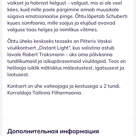
vaikset ja habrast helgust – valgust, mis ei ole veel
käes, kuid mille poole pürgimine annab muusikale
sügava emotsionaalse pinge. Õhtu lõpetab Schuberti
kuues sümfoonia, mille soojus ja elujõud avavad
valguse taas helges ja inimlikus võtmes.
Õhtu üheks keskseks teoseks on Pēteris Vasksi
viiulikontsert „Distant Light“, kus solistina astub
lavale Robert Traksmann – üks oma põlvkonna
tundlikumaid ja isikupärasemaid viiuldajaid. Teos on
helilooja isiklik mõtisklus mälestustest, igatsusest ja
lootusest.
Kontsert on ühe vaheajaga ja kestusega u 2 tundi.
Korraldaja Tallinna Filharmoonia.
Дополнительная информация