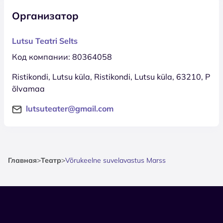
Организатор
Lutsu Teatri Selts
Код компании: 80364058
Ristikondi, Lutsu küla, Ristikondi, Lutsu küla, 63210, P
õlvamaa
lutsuteater@gmail.com
Главная
>
Театр
>
Võrukeelne suvelavastus Marss