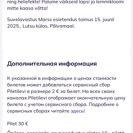
ning heliefekte! Palume väikseid lapsi ja lemmikloomi
mitte kaasa võtta!
Suvelavastus Marss esietendus toimus 15. juunil
2025., Lutsu külas, Põlvamaal.
Дополнительная информация
К указанной в информации о ценах стоимости
билетов может добавляться сервисный сбор
Piletilevi в размере 2 € за билет. На всех своих
каналах Piletilevi отображает окончательную цену
билета с учетом сервисного сбора. Подробнее о
сервисных сборах читайте
здесь!
Pilet 30 €
Õpilane, pensionär, grupisoodustus alates 10+ piletit