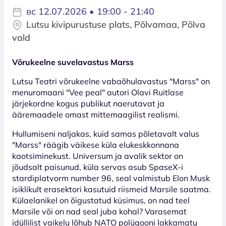
вс 12.07.2026 • 19:00 - 21:40
Lutsu kivipurustuse plats, Põlvamaa, Põlva
vald
Võrukeelne suvelavastus Marss
Lutsu Teatri võrukeelne vabaõhulavastus "Marss" on
menuromaani "Vee peal" autori Olavi Ruitlase
järjekordne kogus publikut naerutavat ja
ääremaadele omast mittemaagilist realismi.
Hullumiseni naljakas, kuid samas põletavalt valus
"Marss" räägib väikese küla elukeskkonnana
kaotsiminekust. Universum ja avalik sektor on
jõudsalt paisunud, küla servas asub SpaseX-i
stardiplatvorm number 96, seal valmistub Elon Musk
isiklikult erasektori kasutuid riismeid Marsile saatma.
Külaelanikel on õigustatud küsimus, on nad teel
Marsile või on nad seal juba kohal? Varasemat
idüllilist vaikelu lõhub NATO polügooni lakkamatu