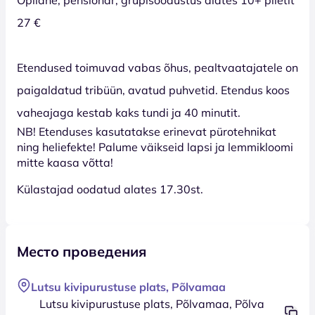
27 €
Etendused toimuvad vabas õhus, pealtvaatajatele on
paigaldatud tribüün, avatud puhvetid. Etendus koos
vaheajaga kestab kaks tundi ja 40 minutit.
NB! Etenduses kasutatakse erinevat pürotehnikat
ning heliefekte! Palume väikseid lapsi ja lemmikloomi
mitte kaasa võtta!
Külastajad oodatud alates 17.30st.
Место проведения
Lutsu kivipurustuse plats, Põlvamaa
Lutsu kivipurustuse plats, Põlvamaa, Põlva