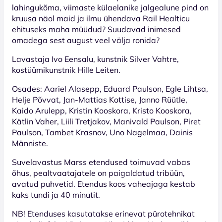
lahingukõma, viimaste külaelanike jalgealune pind on
kruusa näol maid ja ilmu ühendava Rail Healticu
ehituseks maha müüdud? Suudavad inimesed
omadega sest august veel välja ronida?
Lavastaja Ivo Eensalu, kunstnik Silver Vahtre,
kostüümikunstnik Hille Leiten.
Osades: Aariel Alasepp, Eduard Paulson, Egle Lihtsa,
Helje Põvvat, Jan-Mattias Kottise, Janno Rüütle,
Kaido Arulepp, Kristin Kooskora, Kristo Kooskora,
Kätlin Vaher, Liili Tretjakov, Manivald Paulson, Piret
Paulson, Tambet Krasnov, Uno Nagelmaa, Dainis
Männiste.
Suvelavastus Marss etendused toimuvad vabas
õhus, pealtvaatajatele on paigaldatud tribüün,
avatud puhvetid. Etendus koos vaheajaga kestab
kaks tundi ja 40 minutit.
NB! Etenduses kasutatakse erinevat pürotehnikat