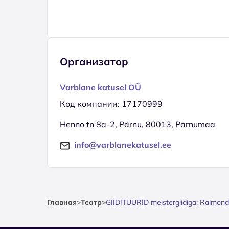
Организатор
Varblane katusel OÜ
Код компании: 17170999
Henno tn 8a-2, Pärnu, 80013, Pärnumaa
info@varblanekatusel.ee
Главная
>
Театр
>
GIIDITUURID meistergiidiga: Raimond