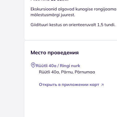
Ekskursioonid algavad kunagise rongijaama 
mälestusmärgi juurest.
Giidituuri kestus on orienteeruvalt 1,5 tundi.
Место проведения
Rüütli 40a / Ringi nurk
Rüütli 40a, Pärnu, Pärnumaa
Открыть в приложении карт