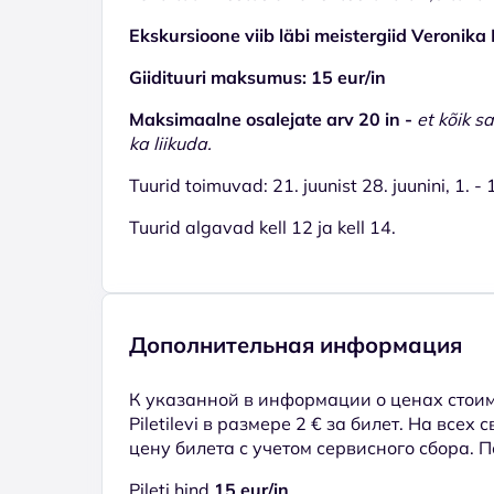
Ekskursioone viib läbi meistergiid Veronik
Giidituuri maksumus: 15 eur/in
Maksimaalne osalejate arv 20 in -
et kõik s
ka liikuda.
Tuurid toimuvad: 21. juunist 28. juunini, 1. -
Tuurid algavad kell 12 ja kell 14.
Дополнительная информация
К указанной в информации о ценах стоим
Piletilevi в размере 2 € за билет. На всех
цену билета с учетом сервисного сбора. 
Pileti hind
15 eur/in