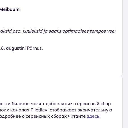
a Meibaum.
aaksid osa, kuuleksid ja saaks optimaalses tempos veel
 16. augustini Pärnus.
ости билетов может добавляться сервисный сбор
 своих каналах Piletilevi отображает окончательную
Подробнее о сервисных сборах читайте
здесь!