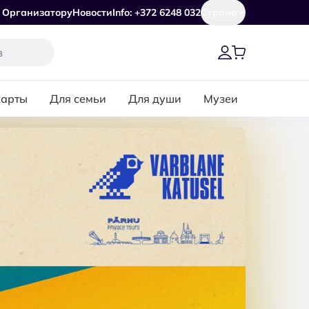
Организатору
Новости
Info: +372 6248 032
Страна
карты
Для семьи
Для души
Музеи