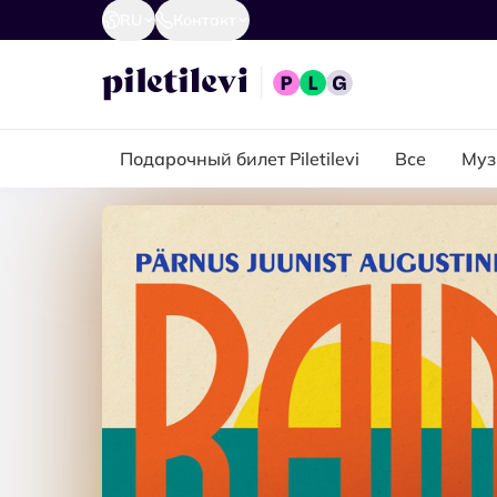
RU
Контакт
Подарочный билет Piletilevi
Все
Муз