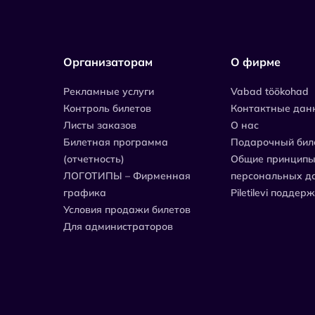
Организаторам
О фирме
Рекламные услуги
Vabad töökohad
Контроль билетов
Контактные дан
Листы заказов
О нас
Билетная программа
Подарочный бил
(отчетность)
Общие принципы
ЛОГОТИПЫ – Фирменная
персональных д
графика
Piletilevi поддер
Условия продажи билетов
Для администраторов