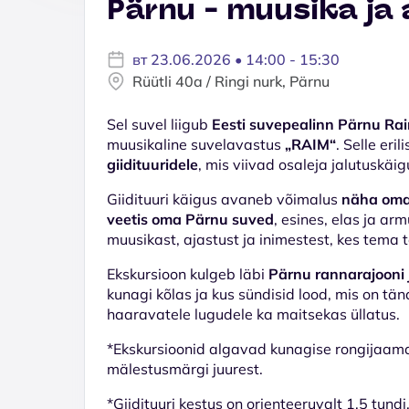
Pärnu - muusika ja
вт 23.06.2026 • 14:00 - 15:30
Rüütli 40a / Ringi nurk, Pärnu
Sel suvel liigub
Eesti suvepealinn Pärnu Ra
muusikaline suvelavastus
„RAIM“
. Selle er
giidituuridele
, mis viivad osaleja jalutuskäi
Giidituuri käigus avaneb võimalus
näha oma 
veetis oma Pärnu suved
, esines, elas ja a
muusikast, ajastust ja inimestest, kes tema 
Ekskursioon kulgeb läbi
Pärnu rannarajooni 
kunagi kõlas ja kus sündisid lood, mis on tän
haaravatele lugudele ka maitsekas üllatus.
*Ekskursioonid algavad kunagise rongijaama
mälestusmärgi juurest.
*Giidituuri kestus on orienteeruvalt 1,5 tundi