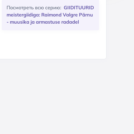
Посмотреть всю серию:
GIIDITUURID
meistergiidiga: Raimond Valgre Pärnu
- muusika ja armastuse radadel