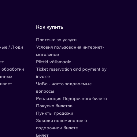
Как купить
Платежи за услуги
ные / Люди
Условия пользования интернет-
магазином
ет
Piletid välismaale
 обработки
Ticket reservation and payment by
анных
invoice
живает
ЧаВо - часто задаваемые
вопросы
Реализация Подарочного билета
Покупка билетов
Пункты продажи
Закажи напоминание о
подарочном билете
Билет