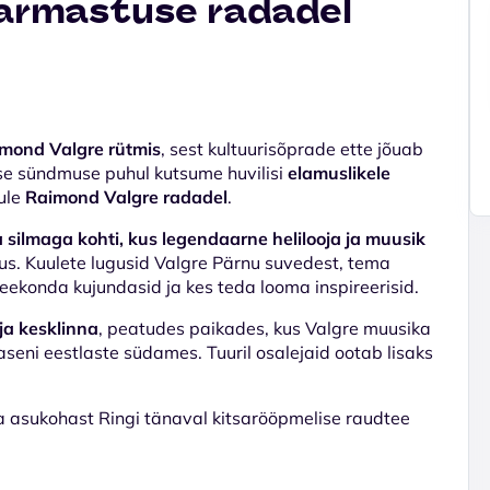
 armastuse radadel
imond Valgre rütmis
, sest kultuurisõprade ette jõuab
ilise sündmuse puhul kutsume huvilisi
elamuslikele
gule
Raimond Valgre radadel
.
silmaga kohti, kus legendaarne helilooja ja muusik
rmus. Kuulete lugusid Valgre Pärnu suvedest, tema
teekonda kujundasid ja kes teda looma inspireerisid.
ja kesklinna
, peatudes paikades, kus Valgre muusika
aseni eestlaste südames. Tuuril osalejaid ootab lisaks
 asukohast Ringi tänaval kitsarööpmelise raudtee
.