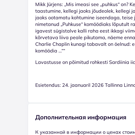
Mikk Jürjens: „Mis imeasi see „puhkus“ on? Ke
taastumine, kellegi jaoks jõudeolek, kellegi 
jaoks ootamatu kohtumine iseendaga, teise 
nimetanud „Puhkuse“ komöödiaks lõputult ra
igavest sügistalve kalli raha eest ikkagi vii
kõrvetava liiva peale pikutama, näeme ennast
Charlie Chaplin kunagi tabavalt on öelnud: 
komöödia …““
Lavastusse on põimitud rohkesti Sardiinia ii
Esietendus: 24. jaanuaril 2026 Tallinna Linn
Дополнительная информация
К указанной в информации о ценах стоим