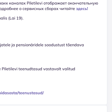
 своих каналах Piletilevi отображает окончательную
Подробнее о сервисных сборах читайте
здесь!
lis (Lai 19).
tajatele ja pensionäridele soodustust tõendava
e Piletilevi teenudtasud vastavalt valitud
/kuidasosta/teenustasud/