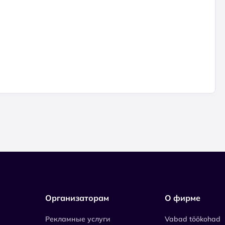
Организаторам
О фирме
Рекламные услуги
Vabad töökohad