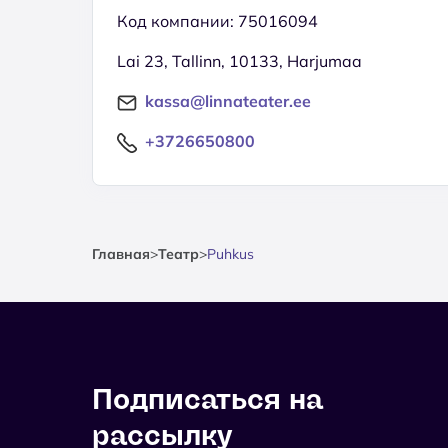
Код компании: 75016094
Lai 23, Tallinn, 10133, Harjumaa
kassa@linnateater.ee
+3726650800
Главная
>
Театр
>
Puhkus
Подписаться на
рассылку