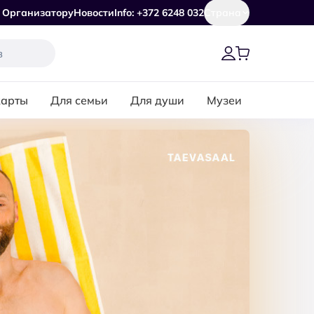
Организатору
Новости
Info: +372 6248 032
Страна
карты
Для семьи
Для души
Музеи