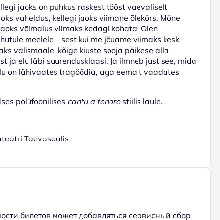
llegi jaoks on puhkus raskest tööst vaevaliselt
jaoks vaheldus, kellegi jaoks viimane õlekõrs. Mõne
jaoks võimalus viimaks kedagi kohata. Olen
hutule meelele – sest kui me jõuame viimaks kesk
maks välismaale, kõige kiuste sooja päikese alla
 ja elu läbi suurendusklaasi. Ja ilmneb just see, mida
elu on lähivaates tragöödia, aga eemalt vaadates
dses polüfoonilises
cantu a tenore
stiilis laule.
ateatri Taevasaalis
ости билетов может добавляться сервисный сбор