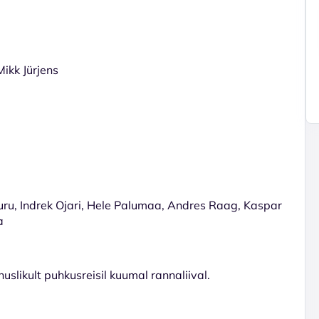
ikk Jürjens
uru, Indrek Ojari, Hele Palumaa, Andres Raag, Kaspar
a
uslikult puhkusreisil kuumal rannaliival.