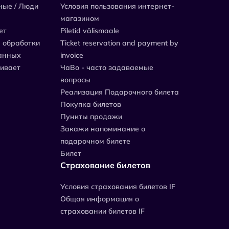
ные / Люди
Условия пользования интернет-
магазином
ет
Piletid välismaale
 обработки
Ticket reservation and payment by
анных
invoice
живает
ЧаВо - часто задаваемые
вопросы
Реализация Подарочного билета
Покупка билетов
Пункты продажи
Закажи напоминание о
подарочном билете
Билет
Страхование билетов
Уcловия страхования билетов IF
Общая информация о
страховании билетов IF