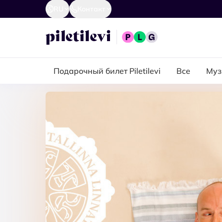
RU
Контакт
Подарочный билет Piletilevi
Все
Муз