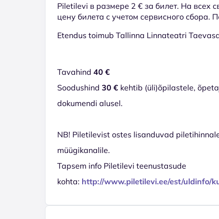
Piletilevi в размере 2 € за билет. На всех
цену билета с учетом сервисного сбора. 
Etendus toimub Tallinna Linnateatri Taevasaa
Tavahind
40 €
Soodushind
30 €
kehtib (üli)õpilastele, õpe
dokumendi alusel.
NB! Piletilevist ostes lisanduvad piletihinnal
müügikanalile.
Tapsem info Piletilevi teenustasude
kohta:
http://www.piletilevi.ee/est/uldinfo