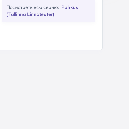
Посмотреть всю серию:
Puhkus
(Tallinna Linnateater)