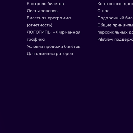
Контроль билетов
Контактные дан
Листы заказов
О нас
Билетная программа
Подарочный бил
(отчетность)
Общие принципы
ЛОГОТИПЫ – Фирменная
персональных д
графика
Piletilevi поддер
Условия продажи билетов
Для администраторов