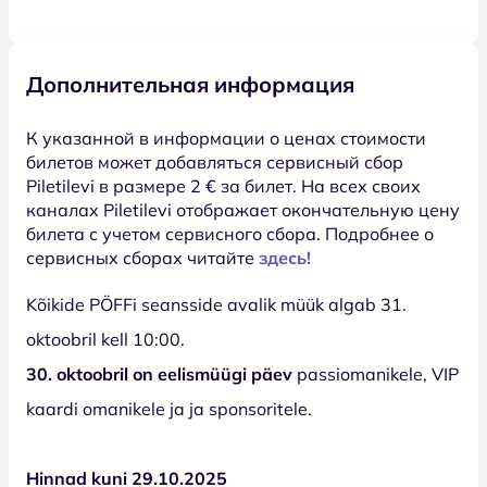
Дополнительная информация
К указанной в информации о ценах стоимости
билетов может добавляться сервисный сбор
Piletilevi в размере 2 € за билет. На всех своих
каналах Piletilevi отображает окончательную цену
билета с учетом сервисного сбора. Подробнее о
сервисных сборах читайте
здесь!
Kõikide PÖFFi seansside avalik müük algab 31.
oktoobril kell 10:00.
30. oktoobril on eelismüügi päev
passiomanikele, VIP
kaardi omanikele ja ja sponsoritele.
Hinnad kuni 29.10.2025