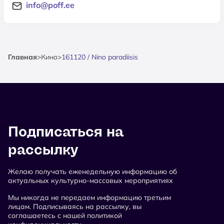
info@poff.ee
Главная
>
Кино
>
161120 / Nino paradiisis
Подписаться на
рассылку
Желаю получать еженедельную информацию об
актуальных культурно-массовых мероприятиях
Мы никогда не передаем информацию третьим
лицам. Подписываясь на рассылку, вы
соглашаетесь с нашей политикой