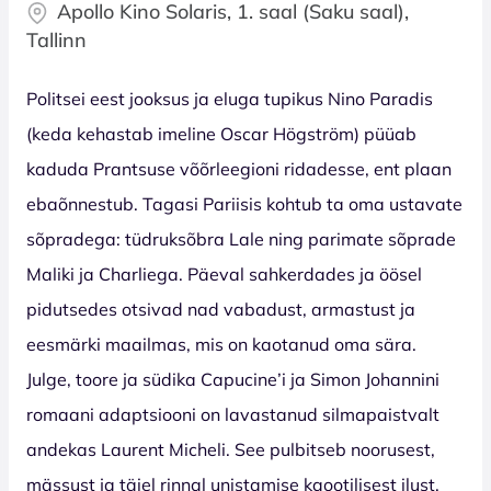
Apollo Kino Solaris, 1. saal (Saku saal),
Tallinn
Politsei eest jooksus ja eluga tupikus Nino Paradis
(keda kehastab imeline Oscar Högström) püüab
kaduda Prantsuse võõrleegioni ridadesse, ent plaan
ebaõnnestub. Tagasi Pariisis kohtub ta oma ustavate
sõpradega: tüdruksõbra Lale ning parimate sõprade
Maliki ja Charliega. Päeval sahkerdades ja öösel
pidutsedes otsivad nad vabadust, armastust ja
eesmärki maailmas, mis on kaotanud oma sära.
Julge, toore ja südika Capucine’i ja Simon Johannini
romaani adaptsiooni on lavastanud silmapaistvalt
andekas Laurent Micheli. See pulbitseb noorusest,
mässust ja täiel rinnal unistamise kaootilisest ilust.