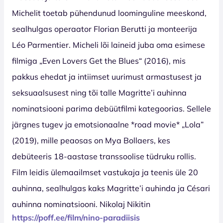
Michelit toetab pühendunud loominguline meeskond,
sealhulgas operaator Florian Berutti ja monteerija
Léo Parmentier. Micheli lõi laineid juba oma esimese
filmiga „Even Lovers Get the Blues“ (2016), mis
pakkus ehedat ja intiimset uurimust armastusest ja
seksuaalsusest ning tõi talle Magritte’i auhinna
nominatsiooni parima debüütfilmi kategoorias. Sellele
järgnes tugev ja emotsionaalne *road movie* „Lola”
(2019), mille peaosas on Mya Bollaers, kes
debüteeris 18-aastase transsoolise tüdruku rollis.
Film leidis ülemaailmset vastukaja ja teenis üle 20
auhinna, sealhulgas kaks Magritte’i auhinda ja Césari
auhinna nominatsiooni. Nikolaj Nikitin
https://poff.ee/film/nino-paradiisis