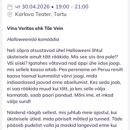
чт 30.04.2026 • 19:00 - 21:00
Karlova Teater, Tartu
Vino Veritas ehk Tõe Vein
Halloweeniöö komöödia
Neli sõpra otsustavad ühel Halloweeni õhtul
üksteisele ainult tõtt rääkida. Mis see siis ära pole!?
Või siiski? Igatahes võtavad nad appi ühe iidse joogi,
mis sellele kaasa aitab. Peo perenaine on Peruu reisilt
kaasa toonud kummalist värvi joogi, mida
indiaanlased joovad enne abiellumist. Kes seda joob,
ei saa rääkida muud kui tõtt, ja kes selle välja
kannatab, saab paari pandud. Mõni ime, et inkad
välja surid!
Näidend räägib sellest, mis juhtub meie ajastul, kui
üksteisele ütled, mida päriselt mõtled ja tunned. Tõde
pääseb pudelist valla ja maskid langevad enne kui