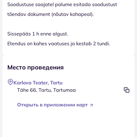
Soodustuse saajatel palume esitada soodustust
tõendav dokument (nõutav kohapeal).
Sissepääs 1 h enne algust.
Etendus on kahes vaatuses ja kestab 2 tundi.
Место проведения
Karlova Teater, Tartu
Tähe 66, Tartu, Tartumaa
Открыть в приложении карт