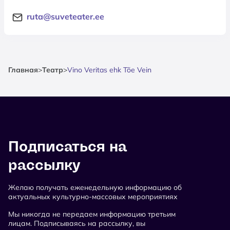
ruta@suveteater.ee
Главная
>
Театр
>
Vino Veritas ehk Tõe Vein
Подписаться на
рассылку
Желаю получать еженедельную информацию об
актуальных культурно-массовых мероприятиях
Мы никогда не передаем информацию третьим
лицам. Подписываясь на рассылку, вы