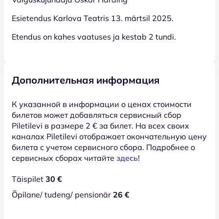
Esietendus Karlova Teatris 13. märtsil 2025.
Etendus on kahes vaatuses ja kestab 2 tundi.
Дополнительная информация
К указанной в информации о ценах стоимости
билетов может добавляться сервисный сбор
Piletilevi в размере 2 € за билет. На всех своих
каналах Piletilevi отображает окончательную цену
билета с учетом сервисного сбора. Подробнее о
сервисных сборах читайте
здесь!
Täispilet
30 €
Õpilane/ tudeng/ pensionär
26 €