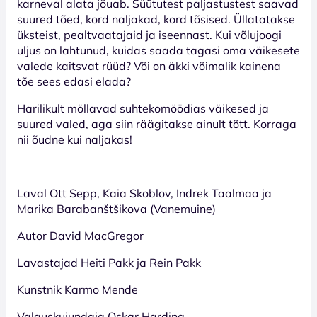
karneval alata jõuab. Süütutest paljastustest saavad
suured tõed, kord naljakad, kord tõsised. Üllatatakse
üksteist, pealtvaatajaid ja iseennast. Kui võlujoogi
uljus on lahtunud, kuidas saada tagasi oma väikesete
valede kaitsvat rüüd? Või on äkki võimalik kainena
tõe sees edasi elada?
Harilikult möllavad suhtekomöödias väikesed ja
suured valed, aga siin räägitakse ainult tõtt. Korraga
nii õudne kui naljakas!
Laval Ott Sepp, Kaia Skoblov, Indrek Taalmaa ja
Marika Barabanštšikova (Vanemuine)
Autor David MacGregor
Lavastajad Heiti Pakk ja Rein Pakk
Kunstnik Karmo Mende
Valguskujundaja Oskar Harding