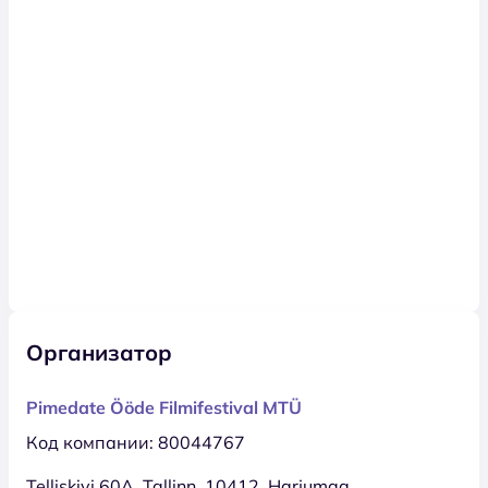
Организатор
Pimedate Ööde Filmifestival MTÜ
Код компании: 80044767
Telliskivi 60A, Tallinn, 10412, Harjumaa