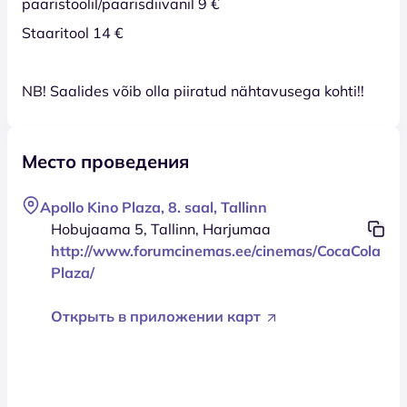
paaristoolil/paarisdiivanil 9 €
Staaritool 14 €
NB! Saalides võib olla piiratud nähtavusega kohti!!
Место проведения
Apollo Kino Plaza, 8. saal, Tallinn
Hobujaama 5, Tallinn, Harjumaa
http://www.forumcinemas.ee/cinemas/CocaCola
Plaza/
Открыть в приложении карт