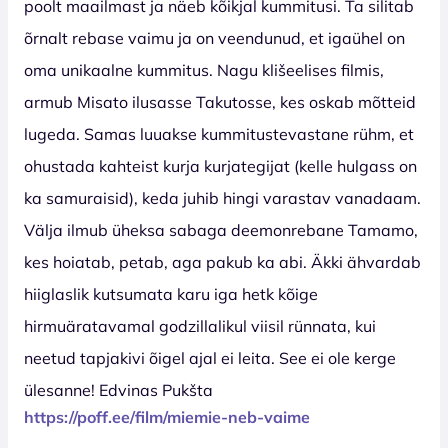
poolt maailmast ja näeb kõikjal kummitusi. Ta silitab
õrnalt rebase vaimu ja on veendunud, et igaühel on
oma unikaalne kummitus. Nagu klišeelises filmis,
armub Misato ilusasse Takutosse, kes oskab mõtteid
lugeda. Samas luuakse kummitustevastane rühm, et
ohustada kahteist kurja kurjategijat (kelle hulgass on
ka samuraisid), keda juhib hingi varastav vanadaam.
Välja ilmub üheksa sabaga deemonrebane Tamamo,
kes hoiatab, petab, aga pakub ka abi. Äkki ähvardab
hiiglaslik kutsumata karu iga hetk kõige
hirmuäratavamal godzillalikul viisil rünnata, kui
neetud tapjakivi õigel ajal ei leita. See ei ole kerge
ülesanne! Edvinas Pukšta
https://poff.ee/film/miemie-neb-vaime