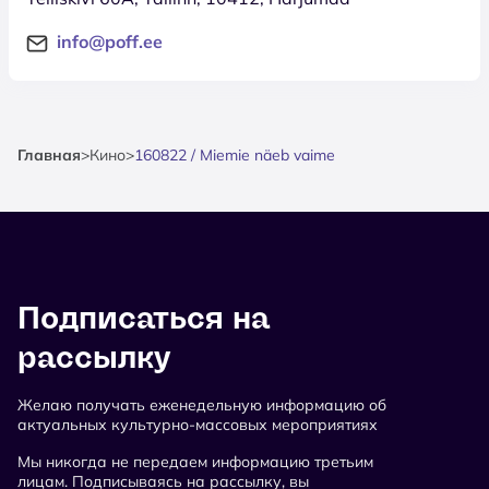
info@poff.ee
Главная
>
Кино
>
160822 / Miemie näeb vaime
Подписаться на
рассылку
Желаю получать еженедельную информацию об
актуальных культурно-массовых мероприятиях
Мы никогда не передаем информацию третьим
лицам. Подписываясь на рассылку, вы