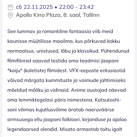
сб 22.11.2025 • 22:00 - 23:42
Apollo Kino Plaza, 8. saal, Tallinn
See lummav ja romantiline fantaasia viib meid
kaunisse müütilisse maailma, kus põrkuvad kokku
normaalsus, unistused, lõbu ja klassikud. Pühendunud
filmifännid saavad testida oma teadmisi Jaapani
*kaiju* (koletiste) filmidest. VFX-eeposte entusiastid
võivad märgata kummituste ja vaimude jahtimiseks
mõeldud mõõku ja vidinaid. Anime austajad näevad
oma lemmiktegelasi päris inimestena. Katsutoshi-
sani võimas kujutlusvõime äratab naeruväärse
armsusega ellu jaapani folkloori, kirjanduse ja ajaloo
legendaarsed olendid. Misato armastab toitu igalt