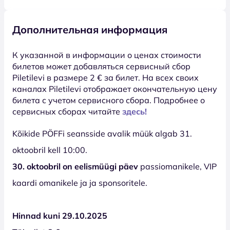
Дополнительная информация
К указанной в информации о ценах стоимости
билетов может добавляться сервисный сбор
Piletilevi в размере 2 € за билет. На всех своих
каналах Piletilevi отображает окончательную цену
билета с учетом сервисного сбора. Подробнее о
сервисных сборах читайте
здесь!
Kõikide PÖFFi seansside avalik müük algab 31.
oktoobril kell 10:00.
30. oktoobril on eelismüügi päev
passiomanikele, VIP
kaardi omanikele ja ja sponsoritele.
Hinnad kuni 29.10.2025