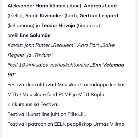
Aleksander Hännikäinen
(oboe),
Andreas Lend
(tšello),
Saale Kivimaker
(harf),
Gertrud Leopard
(kellamäng) ja
Teodor Hirvoja
(timpanid)
orelil
Ene Salumäe
Kavas: John Rutter „Requiem“, Arvo Pärt „Salve
Regina“ ja „Trivium“
*kell 18 kirikuaias vestluskohtumine
„Enn Vetemaa
90”
Festivali korraldavad Muusikute täiendõppe keskus
MTÜ / Muusikute fond PLMF ja MTÜ Rapla
Kirikumuusika Festival.
Festivali kunstiline juht on Pille Lill.
Festivali patroon on EELK peapiiskop Urmas Viilma.