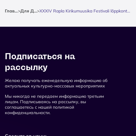
Главная
>
Для Души
>
XXXIV Rapla Kirikumuusika Festivali lõppkontsert "Reekviem"
Подписаться на
рассылку
Желаю получать еженедельную информацию об
актуальных культурно-массовых мероприятиях
Мы никогда не передаем информацию третьим
лицам. Подписываясь на рассылку, вы
соглашаетесь с нашей политикой
конфиденциальности.
Следите за нами: