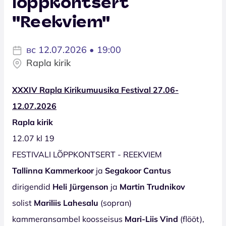
lõppkontsert
"Reekviem"
вс 12.07.2026 • 19:00
Rapla kirik
XXXIV Rapla Kirikumuusika Festival 27.06-
12.07.2026
Rapla kirik
12.07 kl 19
FESTIVALI LÕPPKONTSERT - REEKVIEM
Tallinna Kammerkoor
ja
Segakoor Cantus
dirigendid
Heli Jürgenson
ja
Martin Trudnikov
solist
Mariliis Lahesalu
(sopran)
kammeransambel koosseisus
Mari-Liis Vind
(flööt),