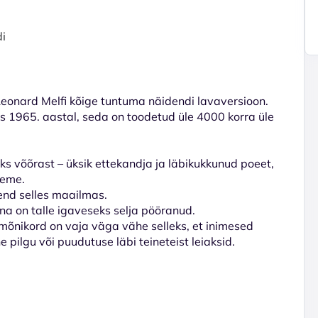
di
eonard Melfi kõige tuntuma näidendi lavaversioon.
s 1965. aastal, seda on toodetud üle 4000 korra üle
s võõrast – üksik ettekandja ja läbikukkunud poeet,
deme.
end selles maailmas.
una on talle igaveseks selja pööranud.
 mõnikord on vaja väga vähe selleks, et inimesed
 pilgu või puudutuse läbi teineteist leiaksid.