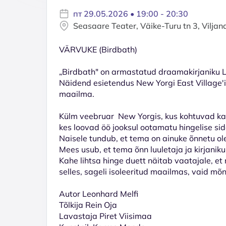
пт 29.05.2026 • 19:00 - 20:30
Seasaare Teater, Väike-Turu tn 3, Viljan
VÄRVUKE (Birdbath)
„Birdbath" on armastatud draamakirjaniku L
Näidend esietendus New Yorgi East Village'i
maailma.
Külm veebruar New Yorgis, kus kohtuvad kak
kes loovad öö jooksul ootamatu hingelise si
Naisele tundub, et tema on ainuke õnnetu ol
Mees usub, et tema õnn luuletaja ja kirjanik
Kahe lihtsa hinge duett näitab vaatajale, et
selles, sageli isoleeritud maailmas, vaid mõne
Autor Leonhard Melfi
Tõlkija Rein Oja
Lavastaja Piret Viisimaa