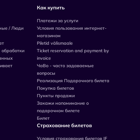
Как купить
Платежи за услуги
ные / Люди
Условия пользования интернет-
магазином
ет
Piletid välismaale
 обработки
Ticket reservation and payment by
анных
invoice
живает
ЧаВо - часто задаваемые
вопросы
Реализация Подарочного билета
Покупка билетов
Пункты продажи
Закажи напоминание о
подарочном билете
Билет
Страхование билетов
Уcловия страхования билетов IF