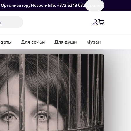
Организатору
Новости
Info: +372 6248 032
Страна
карты
Для семьи
Для души
Музеи