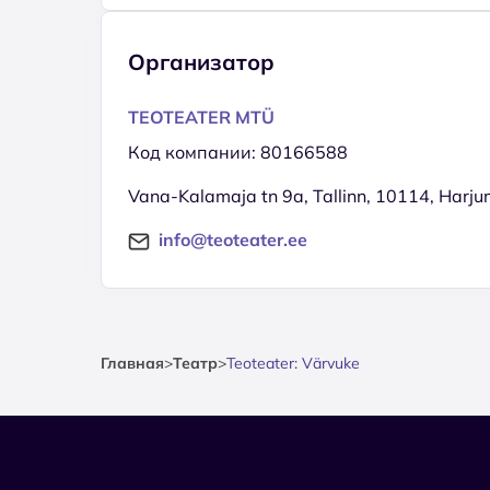
Организатор
TEOTEATER MTÜ
Код компании: 80166588
Vana-Kalamaja tn 9a, Tallinn, 10114, Harj
info@teoteater.ee
Главная
>
Театр
>
Teoteater: Värvuke