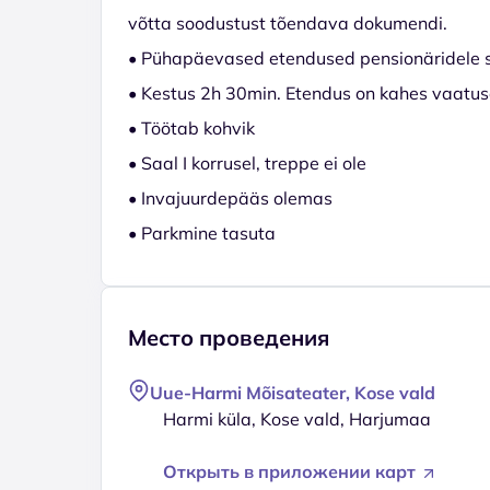
võtta soodustust tõendava dokumendi.
• Pühapäevased etendused pensionäridele 
• Kestus 2h 30min. Etendus on kahes vaatu
• Töötab kohvik
• Saal I korrusel, treppe ei ole
• Invajuurdepääs olemas
• Parkmine tasuta
Место проведения
Uue-Harmi Mõisateater, Kose vald
Harmi küla, Kose vald, Harjumaa
Открыть в приложении карт