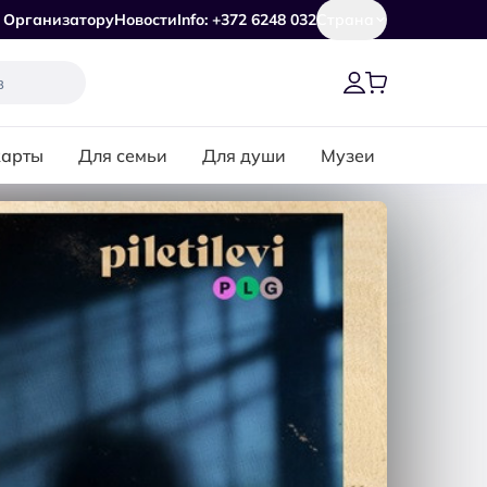
Организатору
Новости
Info: +372 6248 032
Страна
карты
Для семьи
Для души
Музеи