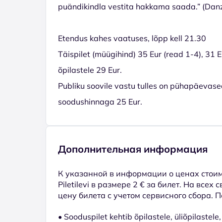
puändikindla vestita hakkama saada.” (Dan
Etendus kahes vaatuses, lõpp kell 21.30
Täispilet (müügihind) 35 Eur (read 1-4), 31 
õpilastele 29 Eur.
Publiku soovile vastu tulles on pühapäevas
soodushinnaga 25 Eur.
Дополнительная информация
К указанной в информации о ценах стоим
Piletilevi в размере 2 € за билет. На всех
цену билета с учетом сервисного сбора. 
• Sooduspilet kehtib õpilastele, üliõpilaste