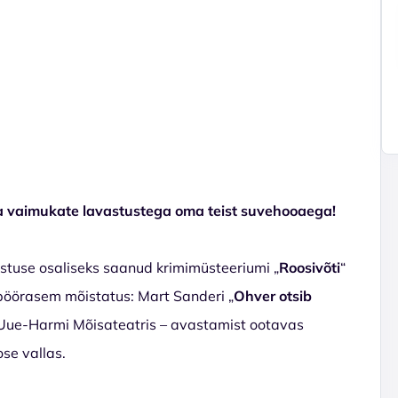
ja vaimukate lavastustega oma teist suvehooaega!
nnustuse osaliseks saanud krimimüsteeriumi „
Roosivõti
“
 pöörasem mõistatus: Mart Sanderi „
Ohver otsib
d Uue-Harmi Mõisateatris – avastamist ootavas
ose vallas.