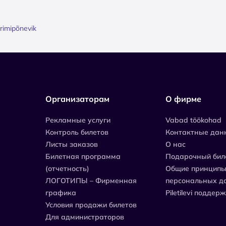
krimipõnevik
Организаторам
О фирме
Рекламные услуги
Vabad töökohad
Контроль билетов
Контактные дан
Листы заказов
О нас
Билетная программа
Подарочный бил
(отчетность)
Общие принципы
ЛОГОТИПЫ – Фирменная
персональных д
графика
Piletilevi поддер
Условия продажи билетов
Для администраторов