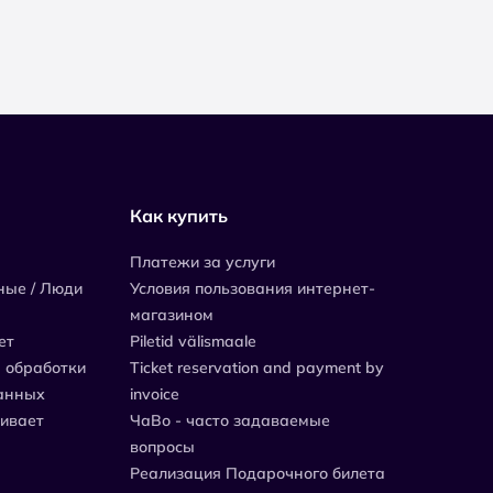
Как купить
Платежи за услуги
ные / Люди
Условия пользования интернет-
магазином
ет
Piletid välismaale
 обработки
Ticket reservation and payment by
анных
invoice
живает
ЧаВо - часто задаваемые
вопросы
Реализация Подарочного билета