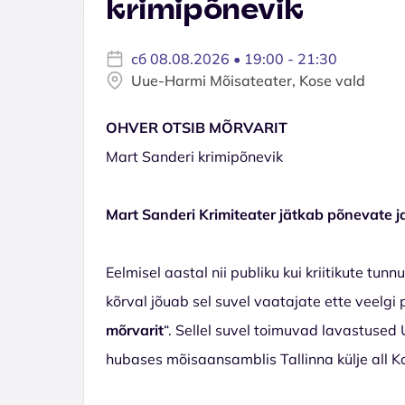
krimipõnevik
сб 08.08.2026 • 19:00 - 21:30
Uue-Harmi Mõisateater, Kose vald
OHVER OTSIB MÕRVARIT
Mart Sanderi krimipõnevik
Mart Sanderi Krimiteater jätkab põnevate 
Eelmisel aastal nii publiku kui kriitikute tu
kõrval jõuab sel suvel vaatajate ette veelgi
mõrvarit
“. Sellel suvel toimuvad lavastuse
hubases mõisaansamblis Tallinna külje all K