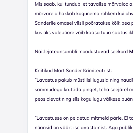
Mis saab, kui tundub, et tavalise mõrvaloo 
mõrvareid hakkab kogunema rohkem kui ohvreid
Sanderile omasel viisil pööratakse kõik pea
kus üks valepööre võib kaasa tuua saatuslik
Näitlejateansambli moodustavad seekord
M
Kriitikud Mart Sander Krimiteatrist:
”Lavastus pakub müstilisi lugusid ning naud
sammudega kruttida pinget, teha seejärel mit
peos olevat ning siis kogu lugu väikese puä
”Lavastusse on peidetud mitmeid pärle. Ei t
nüansid on väärt ise avastamist. Aga publi