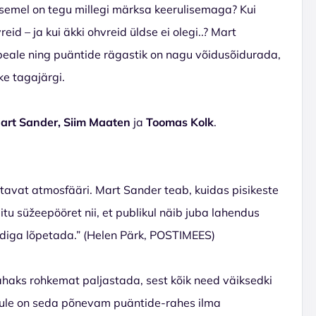
asemel on tegu millegi märksa keerulisemaga? Kui
 – ja kui äkki ohvreid üldse ei olegi..? Mart
 peale ning puäntide rägastik on nagu võidusõidurada,
ke tagajärgi.
art Sander, Siim Maaten
ja
Toomas Kolk
.
itavat atmosfääri. Mart Sander teab, kuidas pisikeste
u süžeepööret nii, et publikul näib juba lahendus
ndiga lõpetada.” (Helen Pärk, POSTIMEES)
ahaks rohkemat paljastada, sest kõik need väiksedki
kule on seda põnevam puäntide-rahes ilma