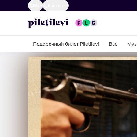
RU
Контакт
Подарочный билет Piletilevi
Все
Муз