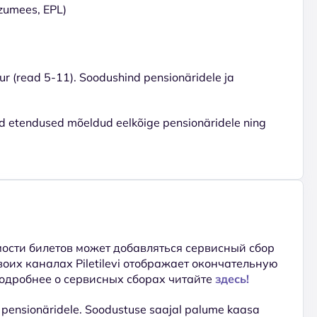
zumees, EPL)
Eur (read 5-11). Soodushind pensionäridele ja
ed etendused mõeldud eelkõige pensionäridele ning
ости билетов может добавляться сервисный сбор
 своих каналах Piletilevi отображает окончательную
Подробнее о сервисных сборах читайте
здесь!
le, pensionäridele. Soodustuse saajal palume kaasa