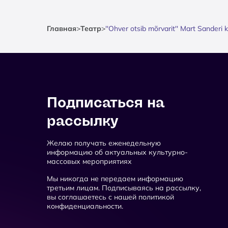
Главная
>
Театр
>
''Ohver otsib mõrvarit'' Mart Sanderi 
Подписаться на
рассылку
Желаю получать еженедельную
информацию об актуальных культурно-
массовых мероприятиях
Мы никогда не передаем информацию
третьим лицам. Подписываясь на рассылку,
вы соглашаетесь с нашей политикой
конфиденциальности.