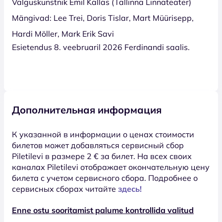
Valguskunstnik Emil Kallas (Tallinna Linnateater)
Mängivad: Lee Trei, Doris Tislar, Mart Müürisepp,
Hardi Möller, Mark Erik Savi
Esietendus 8. veebruaril 2026 Ferdinandi saalis.
Дополнительная информация
К указанной в информации о ценах стоимости
билетов может добавляться сервисный сбор
Piletilevi в размере 2 € за билет. На всех своих
каналах Piletilevi отображает окончательную цену
билета с учетом сервисного сбора. Подробнее о
сервисных сборах читайте
здесь!
Enne ostu sooritamist palume kontrollida valitud