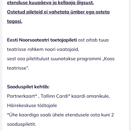
etenduse kuupäeva ja kellaaja õigsust.
Ostetud pileteid ei vahetata ümber ega osteta
tagasi.
Eesti Noorsooteatri toetajapileti
ost aitab tuua
teatrisse rohkem noori vaatajaid,
sest osa piletitulust suunatakse programmi „Koos
teatrisse“.
Sooduspilet kehtib:
Partnerkaart* , Tallinn Cardi* kaardi omanikule,
Häirekeskuse töötajale
*Ühe kaardiga saab ühele etendusele osta kuni 2
sooduspiletit.