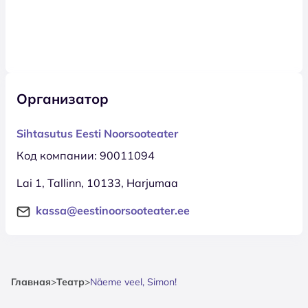
Организатор
Sihtasutus Eesti Noorsooteater
Код компании: 90011094
Lai 1, Tallinn, 10133, Harjumaa
kassa@eestinoorsooteater.ee
Главная
>
Театр
>
Näeme veel, Simon!