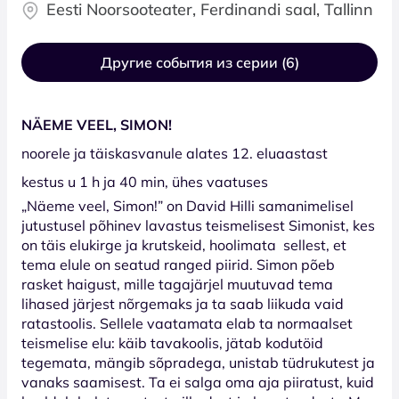
Eesti Noorsooteater, Ferdinandi saal, Tallinn
Другие события из серии (6)
NÄEME VEEL, SIMON!
noorele ja täiskasvanule alates 12. eluaastast
kestus u 1 h ja 40 min, ühes vaatuses
„Näeme veel, Simon!” on David Hilli samanimelisel
jutustusel põhinev lavastus teismelisest Simonist, kes
on täis elukirge ja krutskeid, hoolimata sellest, et
tema elule on seatud ranged piirid. Simon põeb
rasket haigust, mille tagajärjel muutuvad tema
lihased järjest nõrgemaks ja ta saab liikuda vaid
ratastoolis. Sellele vaatamata elab ta normaalset
teismelise elu: käib tavakoolis, jätab kodutöid
tegemata, mängib sõpradega, unistab tüdrukutest ja
vanaks saamisest. Ta ei salga oma aja piiratust, kuid