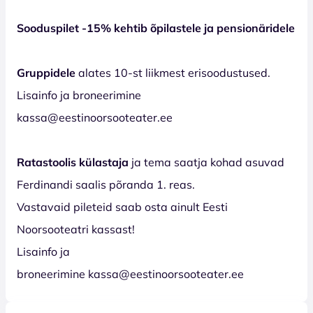
Sooduspilet -15% kehtib õpilastele ja pensionäridele
Gruppidele
alates 10-st liikmest erisoodustused.
Lisainfo ja broneerimine
kassa@eestinoorsooteater.ee
Ratastoolis külastaja
ja tema saatja kohad asuvad
Ferdinandi saalis põranda 1. reas.
Vastavaid pileteid saab osta ainult Eesti
Noorsooteatri kassast!
Lisainfo ja
broneerimine kassa@eestinoorsooteater.ee