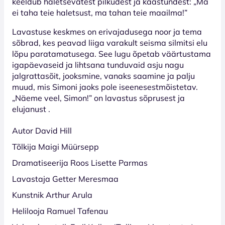
keeldub haletsevatest pilkudest ja kaastundest: „Ma
ei taha teie haletsust, ma tahan teie maailma!”
Lavastuse keskmes on erivajadusega noor ja tema
sõbrad, kes peavad liiga varakult seisma silmitsi elu
lõpu paratamatusega. See lugu õpetab väärtustama
igapäevaseid ja lihtsana tunduvaid asju nagu
jalgrattasõit, jooksmine, vanaks saamine ja palju
muud, mis Simoni jaoks pole iseenesestmõistetav.
„Näeme veel, Simon!” on lavastus sõprusest ja
elujanust .
Autor David Hill
Tõlkija Maigi Müürsepp
Dramatiseerija Roos Lisette Parmas
Lavastaja Getter Meresmaa
Kunstnik Arthur Arula
Helilooja Ramuel Tafenau