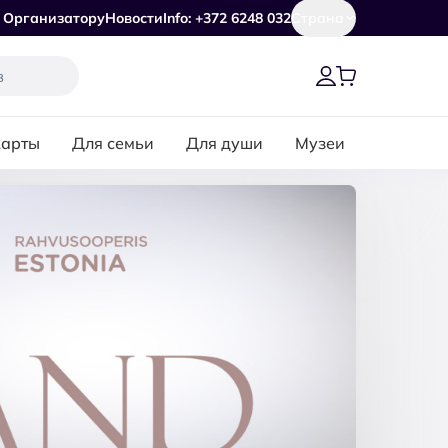
Организатору
Новости
Info: +372 6248 032
Страна
карты
Для семьи
Для души
Музеи