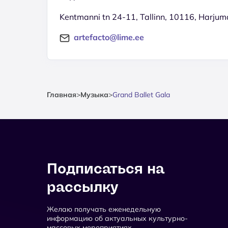
Kentmanni tn 24-11, Tallinn, 10116, Harju
artefacto@lime.ee
Главная
>
Музыка
>
Grand Ballet Gala
Подписаться на
рассылку
Желаю получать еженедельную
информацию об актуальных культурно-
массовых мероприятиях