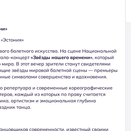
ни»
 «Эстония»
вого балетного искусства. На сцене Национальной
 гала-концерт
«Звёзды нашего времени»
, который
мира. В этот вечер зрители станут свидетелями
тоящие звёзды мировой балетной сцены — премьеры
нные символами совершенства и вдохновения.
о репертуара и современные хореографические
еров, каждый из которых по праву считается
ика, артистизм и эмоциональная глубина
аздник танца.
танцовщиков современности, известный своими