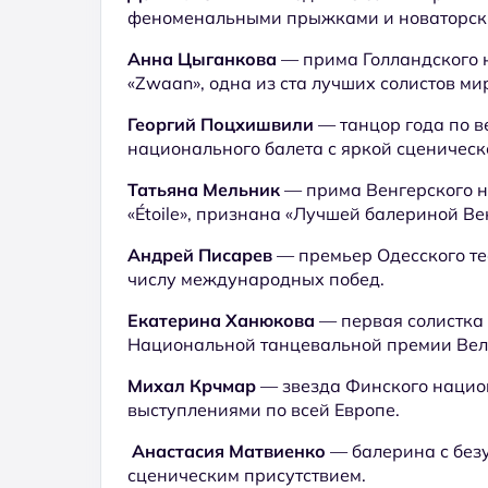
феноменальными прыжками и новаторским
Анна Цыганкова
— прима Голландского 
«Zwaan», одна из ста лучших солистов ми
Георгий Поцхишвили
— танцор года по в
национального балета с яркой сценическ
Татьяна Мельник
— прима Венгерского н
«Étoile», признана «Лучшей балериной Ве
Андрей Писарев
— премьер Одесского те
числу международных побед.
Екатерина Ханюкова
— первая солистка 
Национальной танцевальной премии Вел
Михал Крчмар
— звезда Финского национ
выступлениями по всей Европе.
Анастасия Матвиенко
— балерина с без
сценическим присутствием.