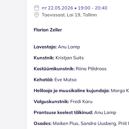
пт 22.05.2026 • 19:00 - 20:40
Taevasaal, Lai 19, Tallinn
Florian Zeller
Lavastaja:
Anu Lamp
Kunstnik:
Kristjan Suits
Kostüümikunstnik:
Riina Põldroos
Kehatöö:
Eve Mutso
Helilooja ja muusikaline kujundaja:
Margo K
Valguskunstnik:
Fredi Karu
Prantsuse keelest tõlkinud:
Anu Lamp
Osades:
Maiken Pius, Sandra Uusberg, Priit 