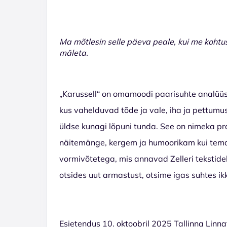
Ma mõtlesin selle päeva peale, kui me kohtus
mäleta.
„Karussell“ on omamoodi paarisuhte analüüs
kus vahelduvad tõde ja vale, iha ja pettumu
üldse kunagi lõpuni tunda. See on nimeka pran
näitemänge, kergem ja humoorikam kui tema h
vormivõtetega, mis annavad Zelleri tekstidele 
otsides uut armastust, otsime igas suhtes ik
Esietendus 10. oktoobril 2025 Tallinna Linna