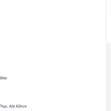
õlar
Pius, Alo Kõrve