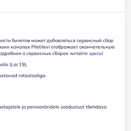
ости билетов может добавляться сервисный сбор
 своих каналах Piletilevi отображает окончательную
Подробнее о сервисных сборах читайте
здесь!
lis (Lai 19).
setavad ratastooliga.
õpetajatele ja pensionäridele soodustust tõendava