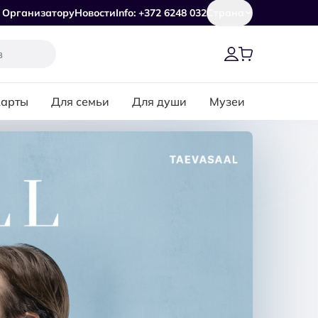
Организатору
Новости
Info: +372 6248 032
Страна
карты
Для семьи
Для души
Музеи