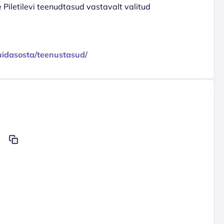
e Piletilevi teenudtasud vastavalt valitud
/kuidasosta/teenustasud/