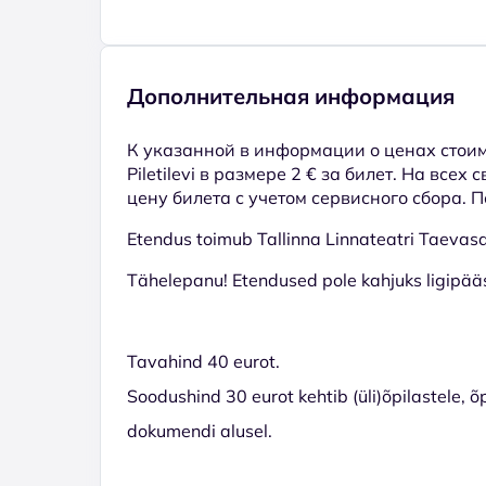
Дополнительная информация
К указанной в информации о ценах стоим
Piletilevi в размере 2 € за билет. На всех
цену билета с учетом сервисного сбора. 
Etendus toimub Tallinna Linnateatri Taevasaa
Tähelepanu! Etendused pole kahjuks ligipää
Tavahind 40 eurot.
Soodushind 30 eurot kehtib (üli)õpilastele, 
dokumendi alusel.