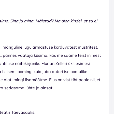
ime. Sina ja mina. Mäletad? Ma olen kindel, et sa ei
, mänguline lugu armastuse korduvatest mustritest,
s, pannes vaataja küsima, kas me saame teist inimest
tsuse näitekirjaniku Florian Zelleri üks esimesi
ilisem looming, kuid juba autori iseloomulike
alati mingi lisamõõtme. Elus on vist tihtipeale nii, et
ka sedasama, ühte ja ainsat.
teatri Taevasaalis.