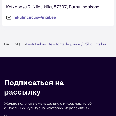
Kotkapesa 2, Niidu küla, 87307, Pärnu maakond
nikulincircus@mail.ee
Главная
>
Цирк
>
Eesti tsirkus. Reis tähtede juurde / Põlva, Intsikurmu laululava parklas
Подписаться на
рассылку
Желаю получать еженедельную информацию об
актуальных культурно-массовых мероприятиях