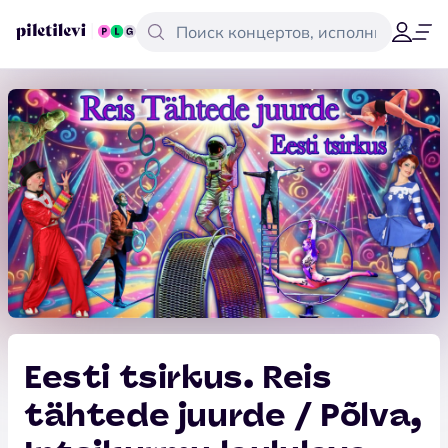
Eesti tsirkus. Reis
tähtede juurde / Põlva,