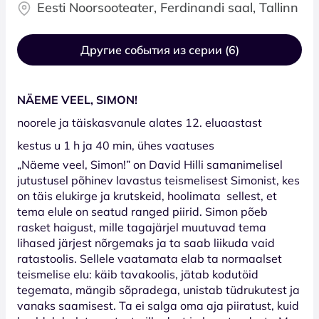
Eesti Noorsooteater, Ferdinandi saal, Tallinn
Другие события из серии (6)
NÄEME VEEL, SIMON!
noorele ja täiskasvanule alates 12. eluaastast
kestus u 1 h ja 40 min, ühes vaatuses
„Näeme veel, Simon!” on David Hilli samanimelisel
jutustusel põhinev lavastus teismelisest Simonist, kes
on täis elukirge ja krutskeid, hoolimata sellest, et
tema elule on seatud ranged piirid. Simon põeb
rasket haigust, mille tagajärjel muutuvad tema
lihased järjest nõrgemaks ja ta saab liikuda vaid
ratastoolis. Sellele vaatamata elab ta normaalset
teismelise elu: käib tavakoolis, jätab kodutöid
tegemata, mängib sõpradega, unistab tüdrukutest ja
vanaks saamisest. Ta ei salga oma aja piiratust, kuid