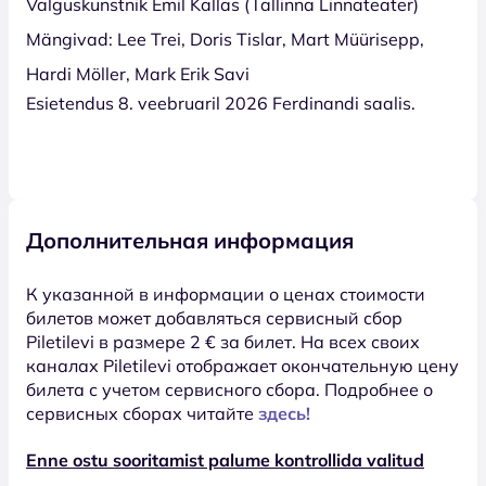
Valguskunstnik Emil Kallas (Tallinna Linnateater)
Mängivad: Lee Trei, Doris Tislar, Mart Müürisepp,
Hardi Möller, Mark Erik Savi
Esietendus 8. veebruaril 2026 Ferdinandi saalis.
Дополнительная информация
К указанной в информации о ценах стоимости
билетов может добавляться сервисный сбор
Piletilevi в размере 2 € за билет. На всех своих
каналах Piletilevi отображает окончательную цену
билета с учетом сервисного сбора. Подробнее о
сервисных сборах читайте
здесь!
Enne ostu sooritamist palume kontrollida valitud