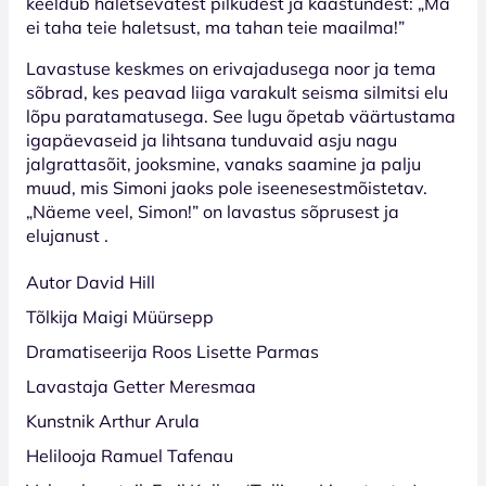
keeldub haletsevatest pilkudest ja kaastundest: „Ma
ei taha teie haletsust, ma tahan teie maailma!”
Lavastuse keskmes on erivajadusega noor ja tema
sõbrad, kes peavad liiga varakult seisma silmitsi elu
lõpu paratamatusega. See lugu õpetab väärtustama
igapäevaseid ja lihtsana tunduvaid asju nagu
jalgrattasõit, jooksmine, vanaks saamine ja palju
muud, mis Simoni jaoks pole iseenesestmõistetav.
„Näeme veel, Simon!” on lavastus sõprusest ja
elujanust .
Autor David Hill
Tõlkija Maigi Müürsepp
Dramatiseerija Roos Lisette Parmas
Lavastaja Getter Meresmaa
Kunstnik Arthur Arula
Helilooja Ramuel Tafenau