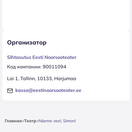
Организатор
Sihtasutus Eesti Noorsooteater
Код компании: 90011094
Lai 1, Tallinn, 10133, Harjumaa
kassa@eestinoorsooteater.ee
Главная
>
Театр
>
Näeme veel, Simon!