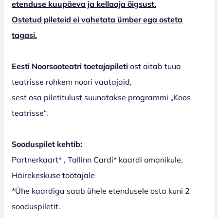
etenduse kuupäeva ja kellaaja õigsust.
Ostetud pileteid ei vahetata ümber ega osteta
tagasi.
Eesti Noorsooteatri toetajapileti
ost aitab tuua
teatrisse rohkem noori vaatajaid,
sest osa piletitulust suunatakse programmi „Koos
teatrisse“.
Sooduspilet kehtib:
Partnerkaart* , Tallinn Cardi* kaardi omanikule,
Häirekeskuse töötajale
*Ühe kaardiga saab ühele etendusele osta kuni 2
sooduspiletit.