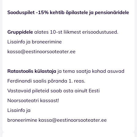
Sooduspilet -15% kehtib õpilastele ja pensionäridele
Gruppidele
alates 10-st liikmest erisoodustused.
Lisainfo ja broneerimine
kassa@eestinoorsooteater.ee
Ratastoolis külastaja
ja tema saatja kohad asuvad
Ferdinandi saalis põranda 1. reas.
Vastavaid pileteid saab osta ainult Eesti
Noorsooteatri kassast!
Lisainfo ja
broneerimine kassa@eestinoorsooteater.ee