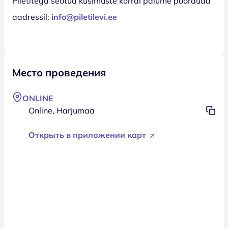
Piletitega seotud küsimuste korral palume pöörduda
aadressil:
info@piletilevi.ee
Место проведения
ONLINE
Online, Harjumaa
Открыть в приложении карт