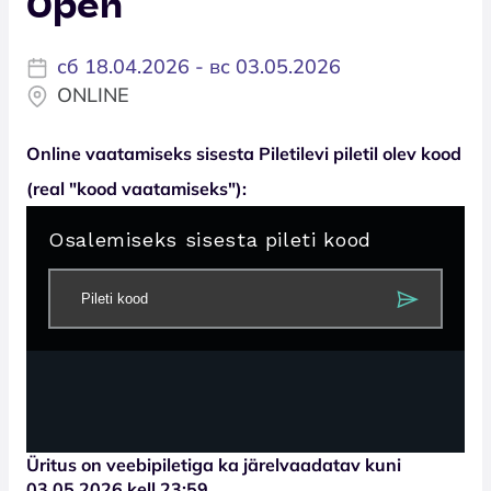
Open
сб 18.04.2026 - вс 03.05.2026
ONLINE
Online vaatamiseks sisesta Piletilevi piletil olev kood
(real "kood vaatamiseks"):
Üritus on veebipiletiga ka järelvaadatav kuni
03.05.2026 kell 23:59