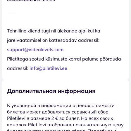
____
Tehniline klienditugi nii ülekande ajal kui ka
järelvaatamisel on kättesaadav aadressil:
support@videolevels.com
Piletitega seotud küsimuste korral palume pöörduda
aadressil:
info@piletilevi.ee
Дополнительная информация
К указанной в информации о ценах стоимости
билетов может добавляться сервисный сбор
Piletilevi в размере 2 € за билет. На всех своих
каналах Piletilevi отображает окончательную цену
билета с учетом сервисного сбора. Подробнее о