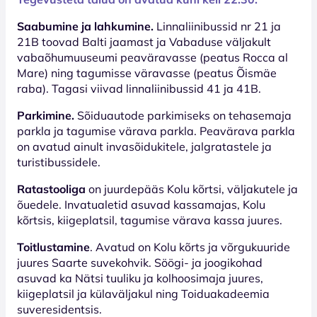
Saabumine ja lahkumine.
Linnaliinibussid nr 21 ja
21B toovad Balti jaamast ja Vabaduse väljakult
vabaõhumuuseumi peaväravasse (peatus Rocca al
Mare) ning tagumisse väravasse (peatus Õismäe
raba). Tagasi viivad linnaliinibussid 41 ja 41B.
Parkimine.
Sõiduautode parkimiseks on tehasemaja
parkla ja tagumise värava parkla. Peavärava parkla
on avatud ainult invasõidukitele, jalgratastele ja
turistibussidele.
Ratastooliga
on juurdepääs Kolu kõrtsi, väljakutele ja
õuedele. Invatualetid asuvad kassamajas, Kolu
kõrtsis, kiigeplatsil, tagumise värava kassa juures.
Toitlustamine
. Avatud on Kolu kõrts ja võrgukuuride
juures Saarte suvekohvik. Söögi- ja joogikohad
asuvad ka Nätsi tuuliku ja kolhoosimaja juures,
kiigeplatsil ja külaväljakul ning Toiduakadeemia
suveresidentsis.