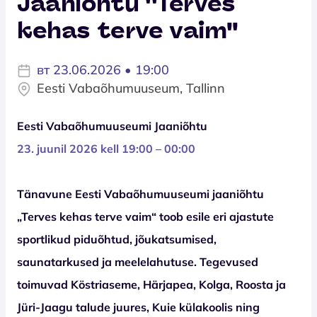
Jaaniõhtu ''Terves
kehas terve vaim''
вт 23.06.2026 • 19:00
Eesti Vabaõhumuuseum, Tallinn
Eesti Vabaõhumuuseumi Jaaniõhtu
23. juunil 2026 kell 19:00 – 00:00
Tänavune Eesti Vabaõhumuuseumi jaaniõhtu
„Terves kehas terve vaim“ toob esile eri ajastute
sportlikud piduõhtud, jõukatsumised,
saunatarkused ja meelelahutuse. Tegevused
toimuvad Köstriaseme, Härjapea, Kolga, Roosta ja
Jüri-Jaagu talude juures, Kuie külakoolis ning