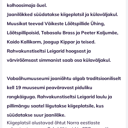
kolhoosimaja õuel.
Jaanilõkked süüdatakse kiigeplatsil ja külaväljakul.
Muusikat teevad Väikeste Lõõtspillide Ühing,
Lõõtspillipoisid, Tabasalu Brass ja Peeter Kaljumäe,
Kaido Kallikorm, Jaagup Kippar ja teised.
Rahvakunstiseltsi Leigarid hoogsast ja
värvirõõmsast simmanist saab osa külaväljakul.
Vabaõhumuuseumi jaaniõhtu algab traditsiooniliselt
kell 19 muuseumi peaväravast piduliku
rongkäiguga. Rahvakunstiseltsi Leigarid laulu ja
pillimängu saatel liigutakse kiigeplatsile, kus
süüdatakse suur jaanilõke.
Kiigeplatsil alustavad õhtut Norra eestlaste