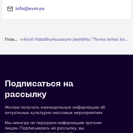
info@evm.ee
Главная
>
>
Eesti Vabaõhumuuseumi Jaaniõhtu ''Terves kehas terve vaim''
Подписаться на
рассылку
Желаю получать еженедельную информацию об
актуальных культурно-массовых мероприятиях
Мы никогда не передаем информацию третьим
лицам. Подписываясь на рассылку, вы