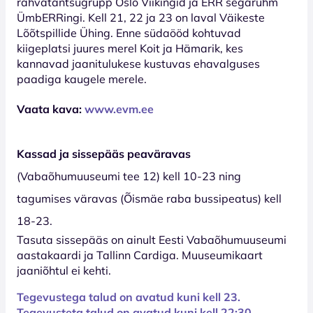
rahvatantsugrupp Oslo Viikingid ja ERR segarühm
ÜmbERRingi. Kell 21, 22 ja 23 on laval Väikeste
Lõõtspillide Ühing. Enne südaööd kohtuvad
kiigeplatsi juures merel Koit ja Hämarik, kes
kannavad jaanitulukese kustuvas ehavalguses
paadiga kaugele merele.
Vaata kava:
www.evm.ee
Kassad ja sissepääs peaväravas
(Vabaõhumuuseumi tee 12) kell 10-23 ning
tagumises väravas (Õismäe raba bussipeatus) kell
18-23.
Tasuta sissepääs on ainult Eesti Vabaõhumuuseumi
aastakaardi ja Tallinn Cardiga. Muuseumikaart
jaaniõhtul ei kehti.
Tegevustega talud on avatud kuni kell 23.
Tegevusteta talud on avatud kuni kell 22:30.