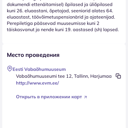
dokumendi ettenäitamisel) õpilased ja üliõpilased
kuni 26. eluaastani, õpetajad, seeniorid alates 64.
eluaastast, töövõimetuspensionärid ja ajateenijad.
Perepiletiga pääsevad muuseumisse kuni 2
täiskasvanut ja nende kuni 19. aastased (sh) lapsed.
Место проведения
Eesti Vabaõhumuuseum
Vabaõhumuuseumi tee 12, Tallinn, Harjumaa
http://www.evm.ee/
Открыть в приложении карт