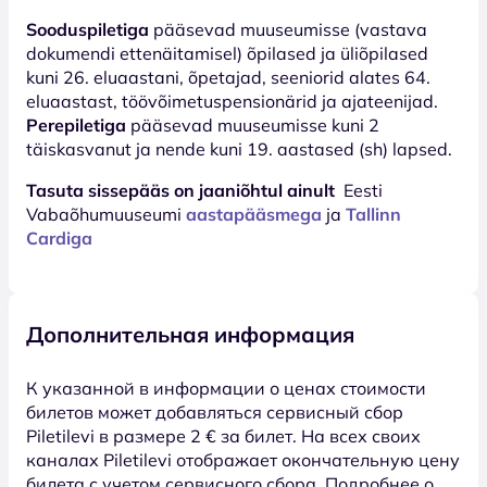
Sooduspiletiga
pääsevad muuseumisse (vastava
dokumendi ettenäitamisel) õpilased ja üliõpilased
kuni 26. eluaastani, õpetajad, seeniorid alates 64.
eluaastast, töövõimetuspensionärid ja ajateenijad.
Perepiletiga
pääsevad muuseumisse kuni 2
täiskasvanut ja nende kuni 19. aastased (sh) lapsed.
Tasuta sissepääs on jaaniõhtul ainult
Eesti
Vabaõhumuuseumi
aastapääsmega
ja
Tallinn
Cardiga
Дополнительная информация
К указанной в информации о ценах стоимости
билетов может добавляться сервисный сбор
Piletilevi в размере 2 € за билет. На всех своих
каналах Piletilevi отображает окончательную цену
билета с учетом сервисного сбора. Подробнее о