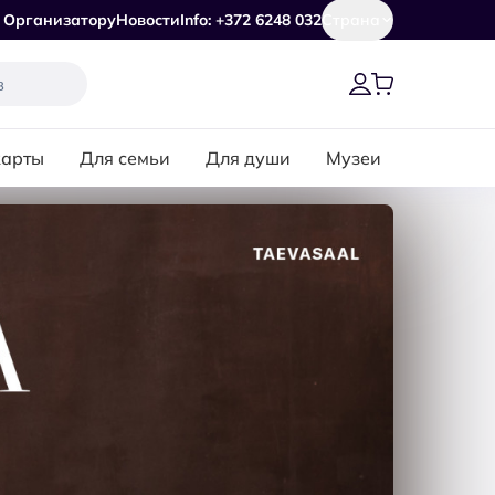
Организатору
Новости
Info: +372 6248 032
Страна
карты
Для семьи
Для души
Музеи