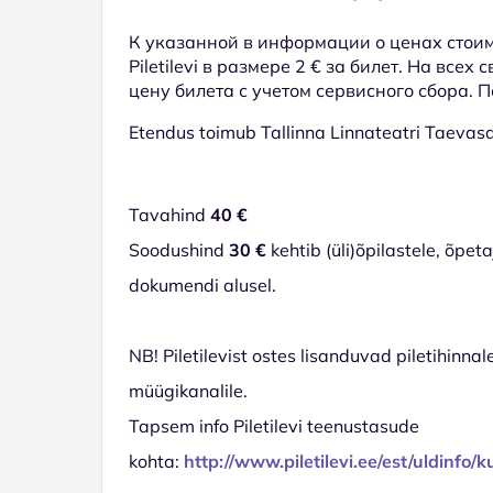
К указанной в информации о ценах стоим
Piletilevi в размере 2 € за билет. На всех
цену билета с учетом сервисного сбора. 
Etendus toimub Tallinna Linnateatri Taevasaa
Tavahind
40 €
Soodushind
30 €
kehtib (üli)õpilastele, õpe
dokumendi alusel.
NB! Piletilevist ostes lisanduvad piletihinnal
müügikanalile.
Tapsem info Piletilevi teenustasude
kohta:
http://www.piletilevi.ee/est/uldinfo