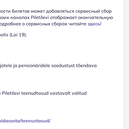
ости билетов может добавляться сервисный сбор
 своих каналах Piletilevi отображает окончательную
Подробнее о сервисных сборах читайте
здесь!
lis (Lai 19).
tajatele ja pensionäridele soodustust tõendava
e Piletilevi teenudtasud vastavalt valitud
/kuidasosta/teenustasud/