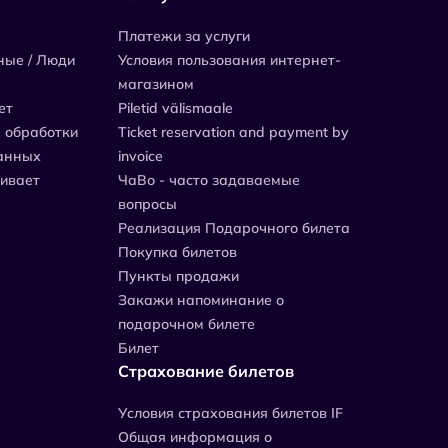
Платежи за услуги
ные / Люди
Условия пользования интернет-
магазином
ет
Piletid välismaale
 обработки
Ticket reservation and payment by
анных
invoice
живает
ЧаВо - часто задаваемые
вопросы
Реализация Подарочного билета
Покупка билетов
Пункты продажи
Закажи напоминание о
подарочном билете
Билет
Страхование билетов
Уcловия страхования билетов IF
Общая информация о