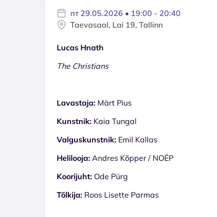
пт 29.05.2026 • 19:00 - 20:40
Taevasaal, Lai 19, Tallinn
Lucas Hnath
The Christians
Lavastaja:
Märt Pius
Kunstnik:
Kaia Tungal
Valguskunstnik:
Emil Kallas
Helilooja:
Andres Kõpper / NOËP
Koorijuht:
Ode Pürg
Tõlkija:
Roos Lisette Parmas