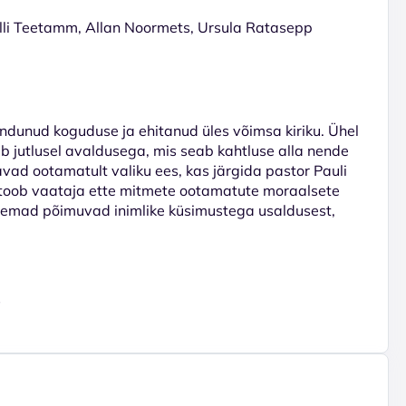
lli Teetamm, Allan Noormets, Ursula Ratasepp
dunud koguduse ja ehitanud üles võimsa kiriku. Ühel
b jutlusel avaldusega, mis seab kahtluse alla nende
vad ootamatult valiku ees, kas järgida pastor Pauli
 toob vaataja ette mitmete ootamatute moraalsete
teemad põimuvad inimlike küsimustega usaldusest,
s