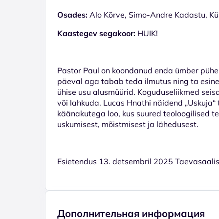
Osades:
Alo Kõrve, Simo-Andre Kadastu, Kü
Kaastegev segakoor:
HUIK!
Pastor Paul on koondanud enda ümber pühen
päeval aga tabab teda ilmutus ning ta esine
ühise usu alusmüürid. Koguduseliikmed seisa
või lahkuda. Lucas Hnathi näidend „Uskuja“
käänakutega loo, kus suured teoloogilised 
uskumisest, mõistmisest ja lähedusest.
Esietendus 13. detsembril 2025 Taevasaali
Дополнительная информация