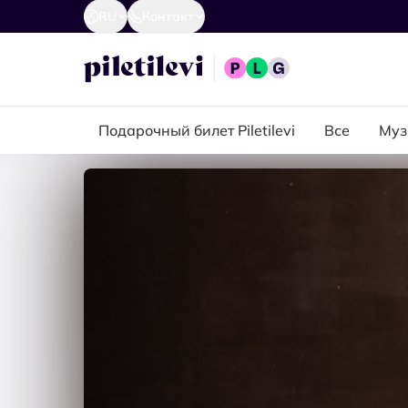
RU
Контакт
Подарочный билет Piletilevi
Все
Муз