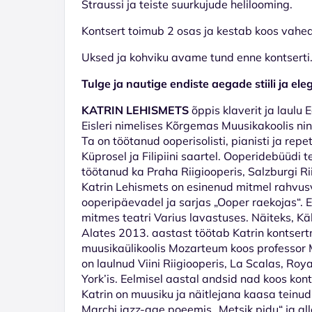
Straussi ja teiste suurkujude helilooming.
Kontsert toimub 2 osas ja kestab koos vahea
Uksed ja kohviku avame tund enne kontserti
Tulge ja nautige endiste aegade stiili ja ele
KATRIN LEHISMETS
õppis klaverit ja laulu 
Eisleri nimelises Kõrgemas Muusikakoolis ni
Ta on töötanud ooperisolisti, pianisti ja rep
Küprosel ja Filipiini saartel. Ooperidebüüdi
töötanud ka Praha Riigiooperis, Salzburgi Rii
Katrin Lehismets on esinenud mitmel rahvus
ooperipäevadel ja sarjas „Ooper raekojas“. E
mitmes teatri Varius lavastuses. Näiteks, Käb
Alates 2013. aastast töötab Katrin kontsertm
muusikaülikoolis Mozarteum koos professor M
on laulnud Viini Riigiooperis, La Scalas, R
York’is. Eelmisel aastal andsid nad koos kon
Katrin on muusiku ja näitlejana kaasa teinud
Marchi jazz-age poeemis „Metsik pidu“ ja a