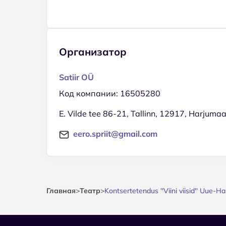
Организатор
Satiir OÜ
Код компании: 16505280
E. Vilde tee 86-21, Tallinn, 12917, Harjuma
eero.spriit@gmail.com
Главная
>
Театр
>
Kontsertetendus ''Viini viisid'' Uue-H