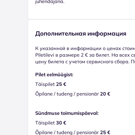
juhendajana.
Дополнительная информация
К указанной в информации о ценах стоим
Piletilevi в размере 2 € за билет. На всех
цену билета с учетом сервисного сбора. 
Pilet eelmüügist:
Täispilet
25 €
Õpilane / tudeng / pensionär
20 €
Sündmuse toimumispäeval:
Täispilet
30 €
Õpilane / tudeng / pensionär
25 €