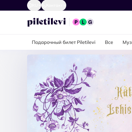
RU
Контакт
Подарочный билет Piletilevi
Все
Муз