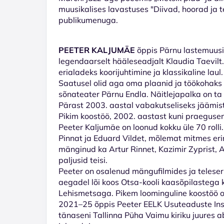
muusikalises lavastuses "Diivad, hoorad ja 
publikumenuga.
PEETER KALJUMÄE
õppis Pärnu lastemuusik
legendaarselt hääleseadjalt Klaudia Taevilt
erialadeks koorijuhtimine ja klassikaline laul.
Saatusel olid aga oma plaanid ja töökohaks
sõnateater Pärnu Endla. Näitlejapalka on ta
Pärast 2003. aastal vabakutseliseks jäämist
Pikim koostöö, 2002. aastast kuni praeguseni
Peeter Kaljumäe on loonud kokku üle 70 roll
Pinnat ja Eduard Vildet, mõlemat mitmes erin
mänginud ka Artur Rinnet, Kazimir Zyprist, Au
paljusid teisi.
Peeter on osalenud mängufilmides ja teleseria
aegadel lõi koos Otsa-kooli kaasõpilastega 
Lehismetsaga. Pikem loominguline koostöö 
2021–25 õppis Peeter EELK Usuteaduste Inst
tänaseni Tallinna Püha Vaimu kiriku juures a