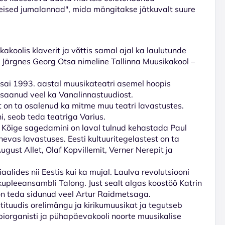
teised jumalannad", mida mängitakse jätkuvalt suure
akoolis klaverit ja võttis samal ajal ka laulutunde
. Järgnes Georg Otsa nimeline Tallinna Muusikakool –
 sai 1993. aastal muusikateatri asemel hoopis
 saanud veel ka Vanalinnastuudiost.
 on ta osalenud ka mitme muu teatri lavastustes.
, seob teda teatriga Varius.
i. Kõige sagedamini on laval tulnud kehastada Paul
evas lavastuses. Eesti kultuuritegelastest on ta
gust Allet, Olaf Kopvillemit, Verner Nerepit ja
alides nii Eestis kui ka mujal. Laulva revolutsiooni
kupleeansambli Talong. Just sealt algas koostöö Katrin
on teda sidunud veel Artur Raidmetsaga.
ituudis orelimängu ja kirikumuusikat ja tegutseb
biorganisti ja pühapäevakooli noorte muusikalise