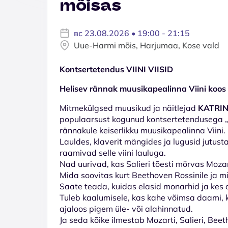
mõisas
вс 23.08.2026 • 19:00 - 21:15
Uue-Harmi mõis, Harjumaa, Kose vald
Kontsertetendus VIINI VIISID
Helisev rännak muusikapealinna Viini koos 
Mitmekülgsed muusikud ja näitlejad
KATRIN
populaarsust kogunud kontsertetendusega „H
rännakule keiserlikku muusikapealinna Viini.
Lauldes, klaverit mängides ja lugusid jutus
raamivad selle viini lauluga.
Nad uurivad, kas Salieri tõesti mõrvas Mozar
Mida soovitas kurt Beethoven Rossinile ja mi
Saate teada, kuidas elasid monarhid ja kes 
Tuleb kaalumisele, kas kahe võimsa daami, k
ajaloos pigem üle- või alahinnatud.
Ja seda kõike ilmestab Mozarti, Salieri, Bee