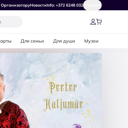
Организатору
Новости
Info: +372 6248 032
Страна
карты
Для семьи
Для души
Музеи