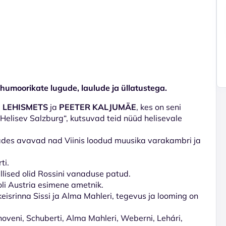
humoorikate lugude, laulude ja üllatustega.
 LEHISMETS
ja
PEETER KALJUMÄE
, kes on seni
elisev Salzburg“, kutsuvad teid nüüd helisevale
tades avavad nad Viinis loodud muusika varakambri ja
ti.
llised olid Rossini vanaduse patud.
oli Austria esimene ametnik.
eisrinna Sissi ja Alma Mahleri, tegevus ja looming on
thoveni, Schuberti, Alma Mahleri, Weberni, Lehári,