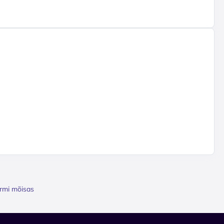
a
armi mõisas