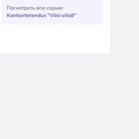
Посмотреть всю серию:
Kontsertetendus ''Viini viisid''