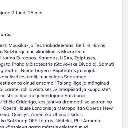
jaga 2 tundi 15 min.
.
gantsi!
Eesti Muusika- ja Teatriakadeemias, Berliini Hanns
ng Salzburgi muusikaülikoolis Mozarteum.
etiitorina Euroopas, Kanadas, USAs, Egiptuses,
 tegi ta Praha Mõisateatris (Stavovske Divadlo). Samuti
giteatris, Niederbayerni Riigiteatris ja mujal.
vahelisel festivalil, muuhulgas Saaremaa
estis on ta olnud ansambli Talong liige ja mänginud
i Laretei roll lavastuses „Vihmapiisad ja kuupaiste“.
eistri ja lauljate juhendajana Salzburgi
ichèle Crideriga, kes juhtiva dramaatilise sopranina
oyal Opera House Londonis ja Metropolitan Operas New
tserdi Quincys, Ameerika Ühendriikides.
 ka Salzburgi OFF-teatris. Näiteks, Phil Armano
lles käesoleva aasta märtsis esietendunud