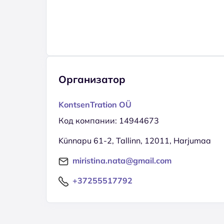
Организатор
KontsenTration OÜ
Код компании: 14944673
Künnapu 61-2, Tallinn, 12011, Harjumaa
miristina.nata@gmail.com
+37255517792