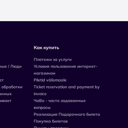
Как купить
Платежи за услуги
ные / Люди
Условия пользования интернет-
магазином
ет
Piletid välismaale
 обработки
Ticket reservation and payment by
анных
invoice
живает
ЧаВо - часто задаваемые
вопросы
Реализация Подарочного билета
Покупка билетов
Пункты продажи