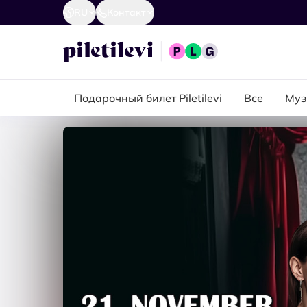
RU
Контакт
Подарочный билет Piletilevi
Все
Муз