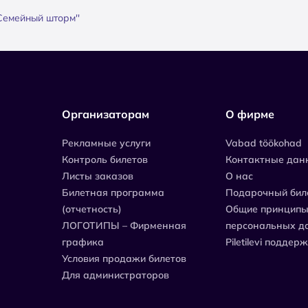
''Семейный шторм''
Организаторам
О фирме
Рекламные услуги
Vabad töökohad
Контроль билетов
Контактные дан
Листы заказов
О нас
Билетная программа
Подарочный бил
(отчетность)
Общие принципы
ЛОГОТИПЫ – Фирменная
персональных д
графика
Piletilevi поддер
Условия продажи билетов
Для администраторов