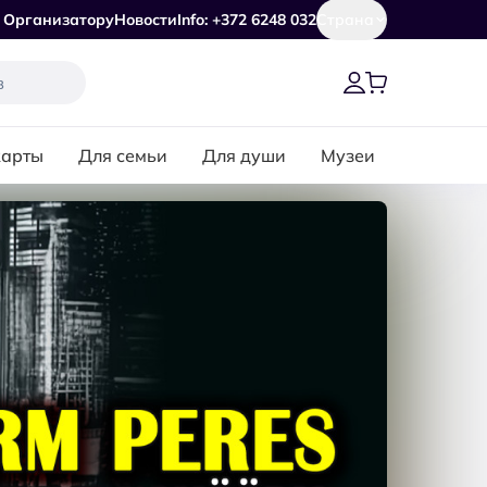
Организатору
Новости
Info: +372 6248 032
Страна
карты
Для семьи
Для души
Музеи