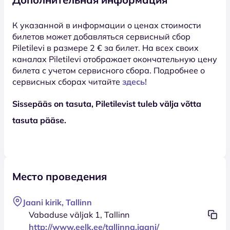
К указанной в информации о ценах стоимости
билетов может добавляться сервисный сбор
Piletilevi в размере 2 € за билет. На всех своих
каналах Piletilevi отображает окончательную цену
билета с учетом сервисного сбора. Подробнее о
сервисных сборах читайте
здесь!
Sissepääs on tasuta, Piletilevist tuleb välja võtta
tasuta pääse.
Место проведения
Jaani kirik, Tallinn
Vabaduse väljak 1, Tallinn
http://www.eelk.ee/tallinna.jaani/