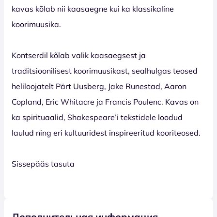
kavas kõlab nii kaasaegne kui ka klassikaline
koorimuusika.
Kontserdil kõlab valik kaasaegsest ja
traditsioonilisest koorimuusikast, sealhulgas teosed
heliloojatelt Pärt Uusberg, Jake Runestad, Aaron
Copland, Eric Whitacre ja Francis Poulenc. Kavas on
ka spirituaalid, Shakespeare’i tekstidele loodud
laulud ning eri kultuuridest inspireeritud kooriteosed.
Sissepääs tasuta
Дополнительная информация