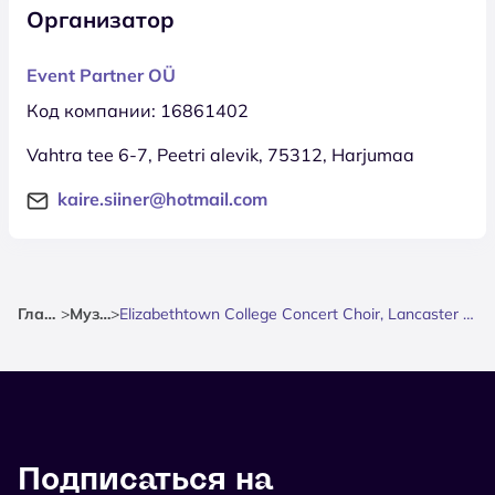
Организатор
Event Partner OÜ
Код компании: 16861402
Vahtra tee 6-7, Peetri alevik, 75312, Harjumaa
kaire.siiner@hotmail.com
Главная
>
Музыка
>
Elizabethtown College Concert Choir, Lancaster Voices & Fenice (USA)
Подписаться на