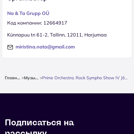
Na & Ta Grupp OÜ
Код компании: 12664917
Künnapuu tn 61-2, Tallinn, 12011, Harjumaa
miristina.nata@gmail.com
Главная
>
Музыка
>
Prime Orchestra. Rock Sympho Show IV Jõhvis
Подписаться на
рассылку