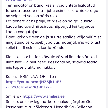
Terminaator on bänd, kes ei vaja ühtegi liialdatud
turunduslausete rida – juba esimese kitarriakordiga
on selge, et see on päris rock.
Lavaenergiat nii palju, et raske on paigal püsida –
kaasa laulavad nii esireas hüppajad kui tagareas
kaasa noogutajad.
Bänd jätkab areenide ja suurte saalide väljamüümist
ning stuudios küpseb juba uus materjal, mis võib just
sellel tuuril esimest korda kõlada.
Klassikaliste hittide kõrvale võivad ilmuda värsked
üllatused – ainult need, kes kohal on, saavad teada,
mis täpselt juhtuma hakkab.
Kuula: TERMINAATOR – Torm
https://youtu.be/nsjHZ5jk1uE?
si=zYOaBwLmNQHhLrxE
Smilers -
https://www.smilers.ee
Smilers on elav legend, kelle laulude järgi on üles
kasvanud mitu põlvkonda. Hendrik Sal-Saller on