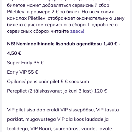
билетов может добавляться сервисный сбор
Piletilevi в размере 2 € за билет. На всех своих
каналах Piletilevi отображает окончательную цену
билета с учетом сервисного сбора. Подробнее о
сервисных сборах читайте
здесь!
NB! Nominaalhinnale lisandub agenditasu 1,40 € -
4,50 €
Super Early 35 €
Early VIP 55 €
Õpilane/ pensionär pilet 5 € soodsam
Perepilet (2 täiskasvanut ja kuni 3 last) 120 €
VIP pilet sisaldab eraldi VIP sissepääsu, VIP tasuta
parklat, mugavustega VIP ala koos laudade ja
toolidega, VIP Baari, suurepärast vaadet lavale.