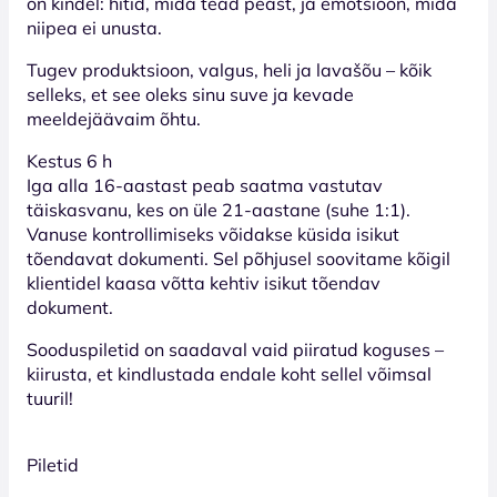
on kindel: hitid, mida tead peast, ja emotsioon, mida
niipea ei unusta.
Tugev produktsioon, valgus, heli ja lavašõu – kõik
selleks, et see oleks sinu suve ja kevade
meeldejäävaim õhtu.
Kestus 6 h
Iga alla 16-aastast peab saatma vastutav
täiskasvanu, kes on üle 21-aastane (suhe 1:1).
Vanuse kontrollimiseks võidakse küsida isikut
tõendavat dokumenti. Sel põhjusel soovitame kõigil
klientidel kaasa võtta kehtiv isikut tõendav
dokument.
Sooduspiletid on saadaval vaid piiratud koguses –
kiirusta, et kindlustada endale koht sellel võimsal
tuuril!
Piletid