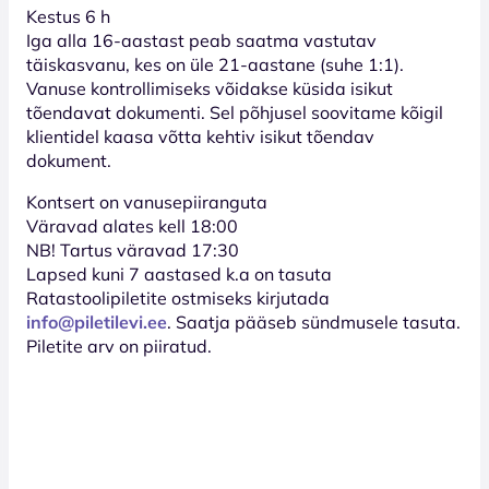
Kestus 6 h
Iga alla 16-aastast peab saatma vastutav
täiskasvanu, kes on üle 21-aastane (suhe 1:1).
Vanuse kontrollimiseks võidakse küsida isikut
tõendavat dokumenti. Sel põhjusel soovitame kõigil
klientidel kaasa võtta kehtiv isikut tõendav
dokument.
Kontsert on vanusepiiranguta
Väravad alates kell 18:00
NB! Tartus väravad 17:30
Lapsed kuni 7 aastased k.a on tasuta
Ratastoolipiletite ostmiseks kirjutada
info@piletilevi.ee
. Saatja pääseb sündmusele tasuta.
Piletite arv on piiratud.