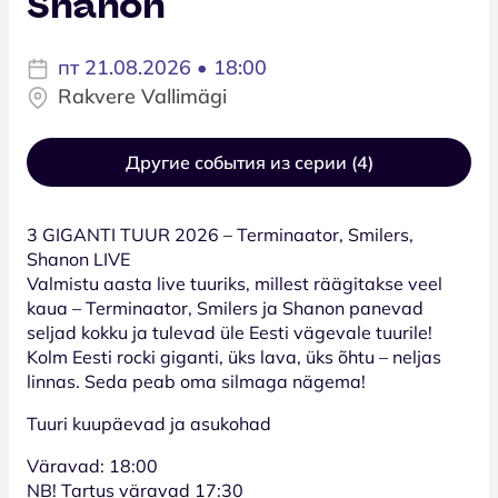
Shanon
пт 21.08.2026 • 18:00
Rakvere Vallimägi
Другие события из серии (4)
3 GIGANTI TUUR 2026 – Terminaator, Smilers,
Shanon LIVE
Valmistu aasta live tuuriks, millest räägitakse veel
kaua – Terminaator, Smilers ja Shanon panevad
seljad kokku ja tulevad üle Eesti vägevale tuurile!
Kolm Eesti rocki giganti, üks lava, üks õhtu – neljas
linnas. Seda peab oma silmaga nägema!
Tuuri kuupäevad ja asukohad
Väravad: 18:00
NB! Tartus väravad 17:30