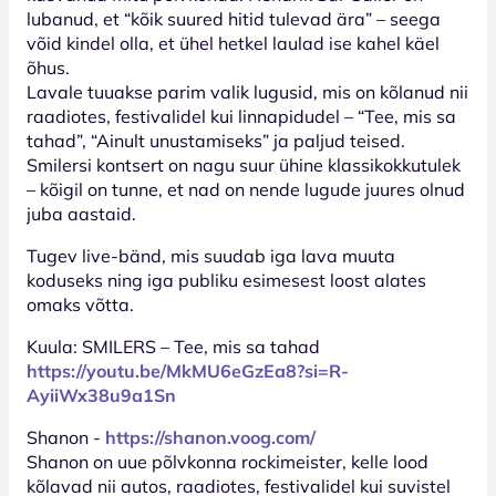
lubanud, et “kõik suured hitid tulevad ära” – seega
võid kindel olla, et ühel hetkel laulad ise kahel käel
õhus.
Lavale tuuakse parim valik lugusid, mis on kõlanud nii
raadiotes, festivalidel kui linnapidudel – “Tee, mis sa
tahad”, “Ainult unustamiseks” ja paljud teised.
Smilersi kontsert on nagu suur ühine klassikokkutulek
– kõigil on tunne, et nad on nende lugude juures olnud
juba aastaid.
Tugev live-bänd, mis suudab iga lava muuta
koduseks ning iga publiku esimesest loost alates
omaks võtta.
Kuula: SMILERS – Tee, mis sa tahad
https://youtu.be/MkMU6eGzEa8?si=R-
AyiiWx38u9a1Sn
Shanon -
https://shanon.voog.com/
Shanon on uue põlvkonna rockimeister, kelle lood
kõlavad nii autos, raadiotes, festivalidel kui suvistel