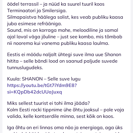
öödel terrassil – ja nüüd ka suurel tuuril koos
Terminaatori ja Smilersiga.
Silmapaistva häälega solist, kes veab publiku kaasa
juba esimese refrääniga.
Saund, mis on korraga mahe, meloodiline ja samal
ajal laval väga jõuline – just see kombo, mis tõmbab
nii noorema kui vanema publiku kaasa laulma.
Eestis ei möödu naljalt ühtegi suve ilma uue Shanon
hitita – selle bändi lood on saanud paljude suvede
tunnuslugudeks.
Kuula: SHANON – Selle suve lugu
https://youtu.be/tGt7iYdm9E8?
si=KQpDb42dcUUaJuxq
Miks sellest tuurist ei tohi ilma jääda?
Kolm Eesti rocki tippnime ühe õhtu jooksul – pole vaja
valida, kelle kontserdile minna, sest kõik on koos.
Iga õhtu on eri linnas oma näo ja energiaga, aga üks