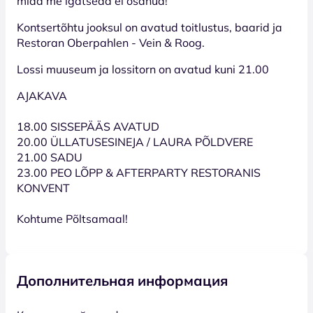
mida me igatseda ei osanud!
Kontsertõhtu jooksul on avatud toitlustus, baarid ja
Restoran Oberpahlen - Vein & Roog.
Lossi muuseum ja lossitorn on avatud kuni 21.00
AJAKAVA
18.00 SISSEPÄÄS AVATUD
20.00 ÜLLATUSESINEJA / LAURA PÕLDVERE
21.00 SADU
23.00 PEO LÕPP & AFTERPARTY RESTORANIS
KONVENT
Kohtume Põltsamaal!
Дополнительная информация