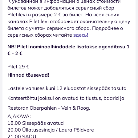
К указанной в информации о ценах стоимости
билетов может добавляться сервисный сбор
Piletilevi в размере 2 € за билет. На всех своих
каналах Piletilevi отображает окончательную цену
билета с учетом сервисного сбора. Подробнее о
сервисных сборах читайте
здесь!
NB! Pileti nominaalhindadele lisatakse agenditasu 1
€ - 2 €
Pilet 29 €
Hinnad tõusevad!
Lastele vanuses kuni 12 eluaastat sissepääs tasuta
Kontsertõhtu jooksul on avatud toitlustus, baarid ja
Restoran Oberpahlen - Vein & Roog.
AJAKAVA:
18.00 Sissepääs avatud
20.00 Üllatusesineja / Laura Põldvere
21.00 SADU