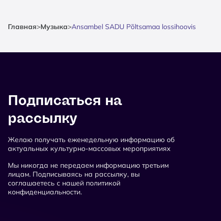
Главная
>
Музыка
>
Ansambel SADU Põltsamaa lossihoovis
Подписаться на
рассылку
Желаю получать еженедельную информацию об
актуальных культурно-массовых мероприятиях
Мы никогда не передаем информацию третьим
лицам. Подписываясь на рассылку, вы
соглашаетесь с нашей политикой
конфиденциальности.