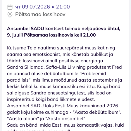
чт 09.07.2026 • 21:00
Põltsamaa lossihoov
Ansambel SADU kontsert toimub neljapäeva õhtul,
9. juulil Põltsamaa lossihoovis kell 21.00
Kutsume Teid nautima suurepärast muusikat ning
saama osa emotsioonist, mis kõnetab publikut ja
täidab lossihoovi ainult positiivse energiaga.
Sandra Sillamaa, Sofia-Liis Liiv ning produtsent Fred
on pannud aluse debüütalbumile "Probleemid
paradiisis", mis ilmus möödunud aasta septembris ja
kerkis kohaliku muusikamaastiku esiritta. Kuigi bänd
sai alguse Sandra eneseotsingutest, siis lood on
inspireeritud kõigi bändiliikmete eludest.
Ansambel SADU läks Eesti Muusikaauhinnad 2026
galalt koju kolme auhinnaga - "Aasta debüütalbum",
"Aasta album" ja "Aasta ansambel"
Sadu on bänd, mida Eesti muusikamaastik vajas, kuid