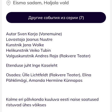
Eisma sadam, Haljala vald
Другие события из серии (7)
Autor Sven Karja (Vanemuine)
Lavastaja Jaanus Nuutre
Kunstnik Jana Wolke
Helikunstnik Veiko Tubin
Valguskunstnik Andres Raja (Rakvere Teater)
Etenduse juht Inge Kaseleht
Osades: Ülle Lichtfeldt (Rakvere Teater), Elina
Pähklimägi, Amanda Hermiine Künnapas
Kolme eri põlvkonda kuuluva eesti naise saatused
ristuvad ühes väikses