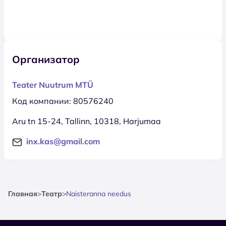
Организатор
Teater Nuutrum MTÜ
Код компании: 80576240
Aru tn 15-24, Tallinn, 10318, Harjumaa
inx.kas@gmail.com
Главная
>
Театр
>
Naisteranna needus