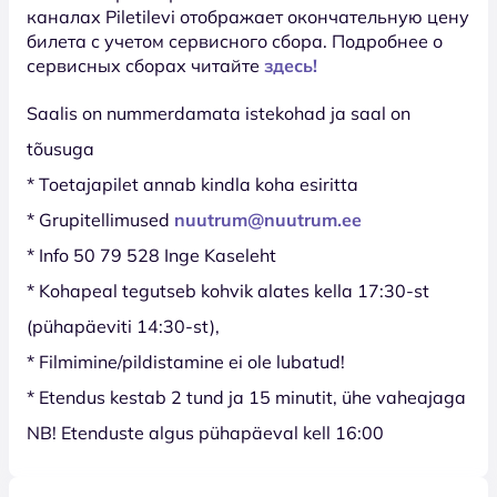
каналах Piletilevi отображает окончательную цену
билета с учетом сервисного сбора. Подробнее о
сервисных сборах читайте
здесь!
Saalis on nummerdamata istekohad ja saal on
tõusuga
* Toetajapilet annab kindla koha esiritta
* Grupitellimused
nuutrum@nuutrum.ee
* Info 50 79 528 Inge Kaseleht
* Kohapeal tegutseb kohvik alates kella 17:30-st
(pühapäeviti 14:30-st),
* Filmimine/pildistamine ei ole lubatud!
* Etendus kestab 2 tund ja 15 minutit, ühe vaheajaga
NB! Etenduste algus pühapäeval kell 16:00