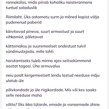
rannakülas, mida piirab kohaliku naisterannana
tuntud saladuslik
Riimilaht. Üks ootamatu surm ja mõned kapist välja
pudenenud paberid
käivitavad pineva, suurt armastust ja suurt
vihkamist, põletavat
kättemaksu ja suuremeelset andestust tulvil
sündmustejada, mille lahti
harutamiseks tuleb minna ajas seitsekümmend
aastat tagasi. Ühe armuvalus
neiu poolt kergemeelselt lendu lastud needuse mõju
ulatub üle
põlvkondade ja üle riigikordade. Mis või kes saaks
selle needuse maha
võtta? Eks ikka tütarde, emade ja vanaemade ühine