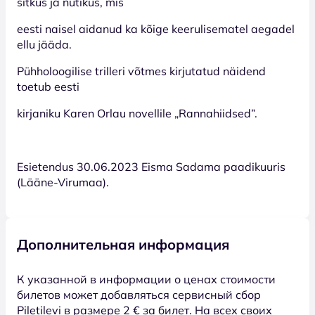
sitkus ja nutikus, mis
eesti naisel aidanud ka kõige keerulisematel aegadel
ellu jääda.
Pühholoogilise trilleri võtmes kirjutatud näidend
toetub eesti
kirjaniku Karen Orlau novellile „Rannahiidsed”.
Esietendus 30.06.2023 Eisma Sadama paadikuuris
(Lääne-Virumaa).
Дополнительная информация
К указанной в информации о ценах стоимости
билетов может добавляться сервисный сбор
Piletilevi в размере 2 € за билет. На всех своих