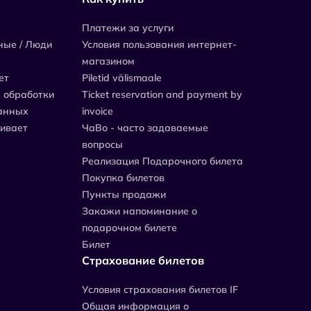
Платежи за услуги
ные / Люди
Условия пользования интернет-
магазином
ет
Piletid välismaale
 обработки
Ticket reservation and payment by
анных
invoice
живает
ЧаВо - часто задаваемые
вопросы
Реализация Подарочного билета
Покупка билетов
Пункты продажи
Закажи напоминание о
подарочном билете
Билет
Страхование билетов
Уcловия страхования билетов IF
Общая информация о