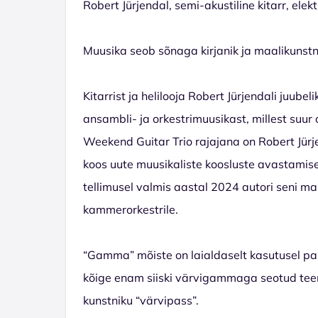
Robert Jürjendal, semi-akustiline kitarr, elek
Muusika seob sõnaga kirjanik ja maalikunstn
Kitarrist ja helilooja Robert Jürjendali juu
ansambli- ja orkestrimuusikast, millest suu
Weekend Guitar Trio rajajana on Robert Jürje
koos uute muusikaliste koosluste avastamisega
tellimusel valmis aastal 2024 autori seni ma
kammerorkestrile.
“Gamma” mõiste on laialdaselt kasutusel pa
kõige enam siiski värvigammaga seotud tee
kunstniku “värvipass”.