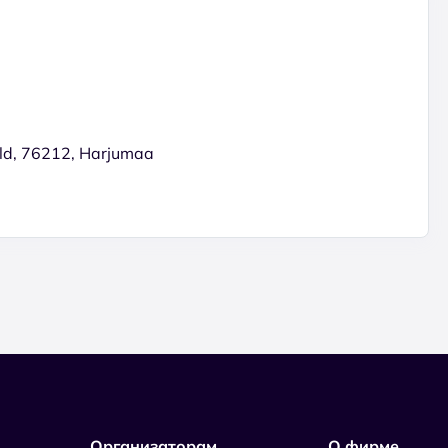
vald, 76212, Harjumaa
Организаторам
О фирме