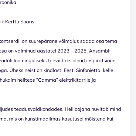
troonika
ik Kerttu Soans
belikontserdil on suurepärane võimalus saada osa tema
r osa on valminud aastatel 2023 – 2025. Ansambli
ndali loominguliseks teeviidaks olnud inspiratsioon
. Üheks neist on kindlasti Eesti Sinfonietta, kelle
hukaim heliteos “Gamma” elektrikitarrile ja
ljudes teadusvaldkondades. Heliloojana huvitab mind
ma, mis on kunstimaailmas kasutusel mõistena kui