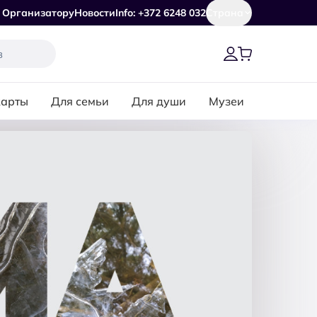
Организатору
Новости
Info: +372 6248 032
Страна
карты
Для семьи
Для души
Музеи