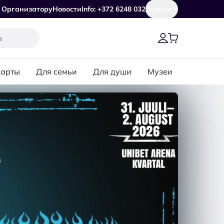
Организатору
Новости
Info: +372 6248 032
Страна
карты
Для семьи
Для души
Музеи