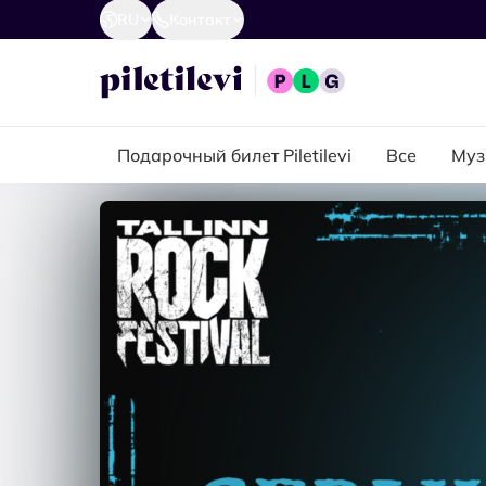
RU
Контакт
Подарочный билет Piletilevi
Все
Муз