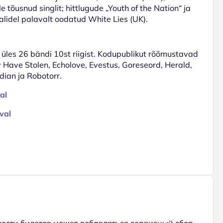
e tõusnud singlit; hittlugude „Youth of the Nation“ ja
validel palavalt oodatud
White Lies (UK)
.
 üles 26 bändi 10st riigist. Kodupublikut rõõmustavad
ave Stolen, Echolove, Evestus, Goreseord, Herald,
dian ja Robotorr.
al
val
ости билетов может добавляться сервисный сбор