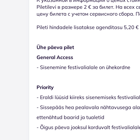
Piletilevi в размере 2 € за билет. На всех
цену билета с учетом сервисного сбора. 
Pileti hindadele lisatakse agenditasu 5,20 €
Ühe päeva pilet
General Access
- Sisenemine festivalialale on ühekordne
Priority
- Eraldi lüüsid kiireks sisenemiseks festivalia
- Sissepääs hea pealavala nähtavusega alale
ettenähtud baarid ja tualetid
- Õigus päeva jooksul korduvalt festivaliala