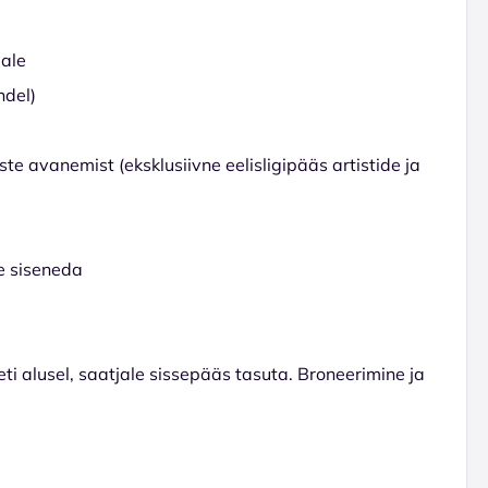
lale
ndel)
ste avanemist (eksklusiivne eelisligipääs artistide ja
le siseneda
eti alusel, saatjale sissepääs tasuta. Broneerimine ja