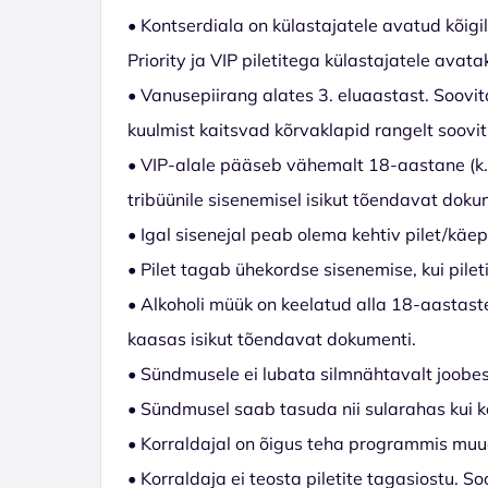
• Kontserdiala on külastajatele avatud kõigil 
Priority ja VIP piletitega külastajatele avata
• Vanusepiirang alates 3. eluaastast. Soovit
kuulmist kaitsvad kõrvaklapid rangelt soovit
• VIP-alale pääseb vähemalt 18-aastane (k.a)
tribüünile sisenemisel isikut tõendavat doku
• Igal sisenejal peab olema kehtiv pilet/käep
• Pilet tagab ühekordse sisenemise, kui piletil
• Alkoholi müük on keelatud alla 18-aastas
kaasas isikut tõendavat dokumenti.
• Sündmusele ei lubata silmnähtavalt joobes 
• Sündmusel saab tasuda nii sularahas kui k
• Korraldajal on õigus teha programmis muu
• Korraldaja ei teosta piletite tagasiostu.