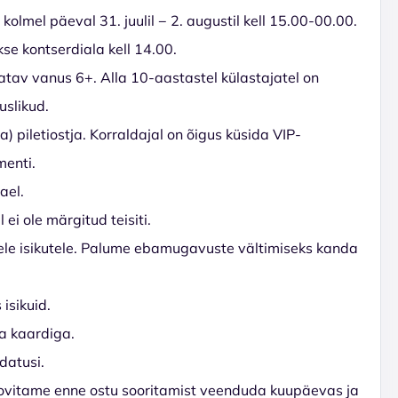
kolmel päeval 31. juulil − 2. augustil kell 15.00-00.00.
kse kontserdiala kell 14.00.
atav vanus 6+. Alla 10-aastastel külastajatel on
uslikud.
 piletiostja. Korraldajal on õigus küsida VIP-
menti.
ael.
 ei ole märgitud teisiti.
tele isikutele. Palume ebamugavuste vältimiseks kanda
isikuid.
a kaardiga.
datusi.
 Soovitame enne ostu sooritamist veenduda kuupäevas ja