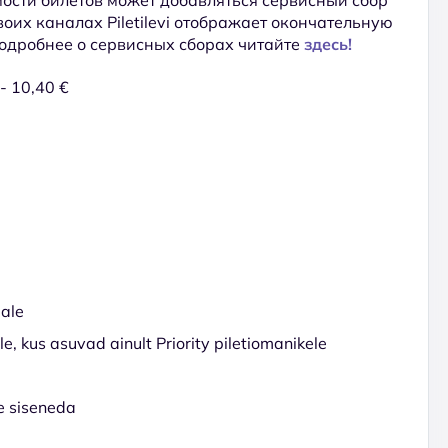
 своих каналах Piletilevi отображает окончательную
Подробнее о сервисных сборах читайте
здесь!
 - 10,40 €
lale
, kus asuvad ainult Priority piletiomanikele
le siseneda