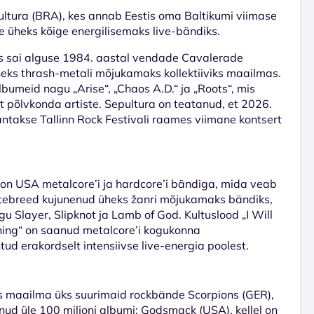
ultura (BRA)
, kes annab Eestis oma
Baltikumi viimase
e üheks kõige energilisemaks live-bändiks.
is sai alguse 1984. aastal vendade Cavalerade
heks thrash-metali mõjukamaks kollektiiviks maailmas.
lbumeid nagu „
Arise
“, „
Chaos A.D.
“ ja „
Roots
“, mis
et põlvkonda artiste. Sepultura on teatanud, et 2026.
 antakse Tallinn Rock Festivali raames
viimane kontsert
 on USA metalcore’i ja hardcore’i bändiga, mida veab
atebreed kujunenud üheks žanri mõjukamaks bändiks,
agu
Slayer
,
Slipknot
ja
Lamb of God
. Kultuslood „
I Will
hing
“ on saanud metalcore’i kogukonna
ud erakordselt intensiivse live-energia poolest.
les maailma üks suurimaid rockbände
Scorpions (GER)
,
nud üle 100 miljoni albumi;
Godsmack (USA)
, kellel on