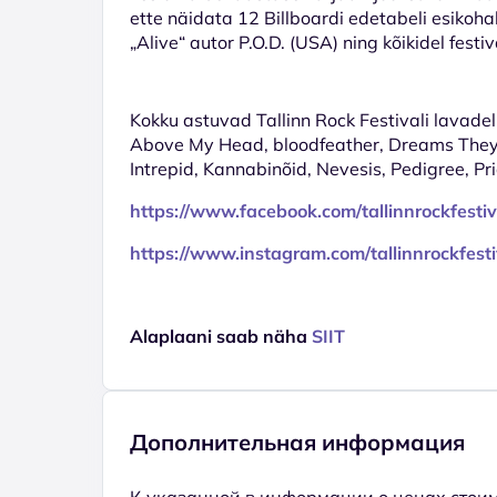
ette näidata 12 Billboardi edetabeli esikohal
„Alive“ autor
P.O.D. (USA)
ning kõikidel festi
Kokku astuvad Tallinn Rock Festivali lavadel
Above My Head, bloodfeather, Dreams They H
Intrepid, Kannabinõid, Nevesis, Pedigree, Pri
https://www.facebook.com/tallinnrockfestiv
https://www.instagram.com/tallinnrockfesti
Alaplaani saab näha
SIIT
Дополнительная информация
К указанной в информации о ценах стоим