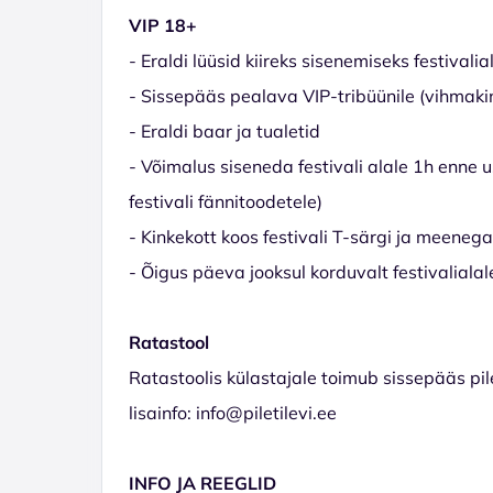
VIP 18+
- Eraldi lüüsid kiireks sisenemiseks festivalia
- Sissepääs pealava VIP-tribüünile (vihmaki
- Eraldi baar ja tualetid
- Võimalus siseneda festivali alale 1h enne u
festivali fännitoodetele)
- Kinkekott koos festivali T-särgi ja meenega
- Õigus päeva jooksul korduvalt festivaliala
Ratastool
Ratastoolis külastajale toimub sissepääs pil
lisainfo: info@piletilevi.ee
INFO JA REEGLID