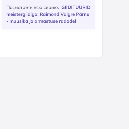
Посмотреть всю серию:
GIIDITUURID
meistergiidiga: Raimond Valgre Pärnu
- muusika ja armastuse radadel