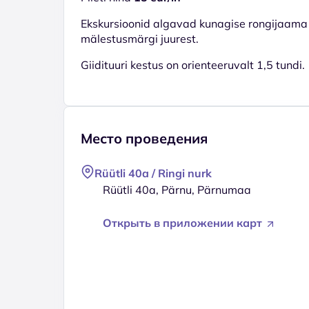
Ekskursioonid algavad kunagise rongijaama 
mälestusmärgi juurest.
Giidituuri kestus on orienteeruvalt 1,5 tundi.
Место проведения
Rüütli 40a / Ringi nurk
Rüütli 40a, Pärnu, Pärnumaa
Открыть в приложении карт