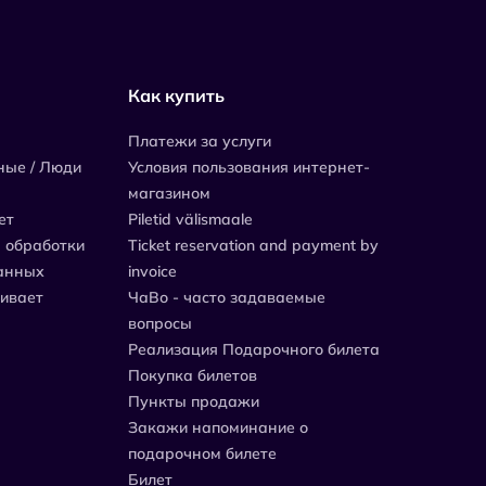
Как купить
Платежи за услуги
ные / Люди
Условия пользования интернет-
магазином
ет
Piletid välismaale
 обработки
Ticket reservation and payment by
анных
invoice
живает
ЧаВо - часто задаваемые
вопросы
Реализация Подарочного билета
Покупка билетов
Пункты продажи
Закажи напоминание о
подарочном билете
Билет