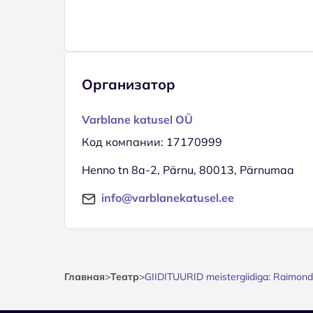
Организатор
Varblane katusel OÜ
Код компании: 17170999
Henno tn 8a-2, Pärnu, 80013, Pärnumaa
info@varblanekatusel.ee
Главная
>
Театр
>
GIIDITUURID meistergiidiga: Raimond