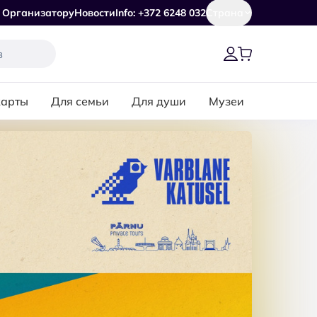
Организатору
Новости
Info: +372 6248 032
Страна
карты
Для семьи
Для души
Музеи