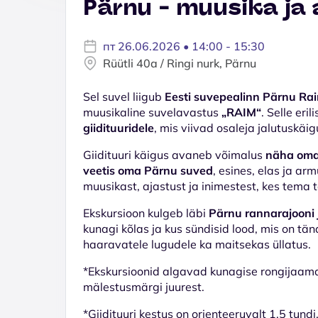
Pärnu - muusika ja
пт 26.06.2026 • 14:00 - 15:30
Rüütli 40a / Ringi nurk, Pärnu
Sel suvel liigub
Eesti suvepealinn Pärnu Ra
muusikaline suvelavastus
„RAIM“
. Selle er
giidituuridele
, mis viivad osaleja jalutuskäi
Giidituuri käigus avaneb võimalus
näha oma 
veetis oma Pärnu suved
, esines, elas ja a
muusikast, ajastust ja inimestest, kes tema 
Ekskursioon kulgeb läbi
Pärnu rannarajooni 
kunagi kõlas ja kus sündisid lood, mis on tän
haaravatele lugudele ka maitsekas üllatus.
*Ekskursioonid algavad kunagise rongijaama
mälestusmärgi juurest.
*Giidituuri kestus on orienteeruvalt 1,5 tundi