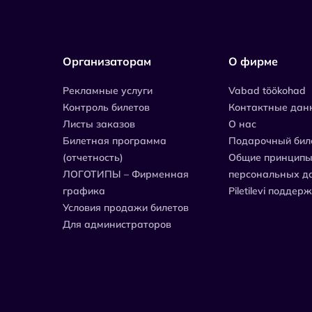
Организаторам
О фирме
Рекламные услуги
Vabad töökohad
Контроль билетов
Контактные дан
Листы заказов
О нас
Билетная программа
Подарочный бил
(отчетность)
Общие принципы
ЛОГОТИПЫ – Фирменная
персональных д
графика
Piletilevi поддер
Условия продажи билетов
Для администраторов