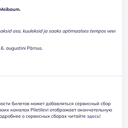
a Meibaum.
aaksid osa, kuuleksid ja saaks optimaalses tempos veel
 16. augustini Pärnus.
ости билетов может добавляться сервисный сбор
 своих каналах Piletilevi отображает окончательную
Подробнее о сервисных сборах читайте
здесь!