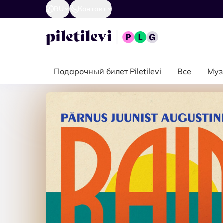
RU
Контакт
Подарочный билет Piletilevi
Все
Муз