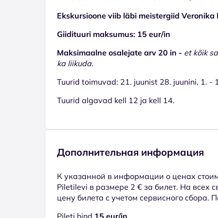
Ekskursioone viib läbi meistergiid Veronik
Giidituuri maksumus: 15 eur/in
Maksimaalne osalejate arv 20 in -
et kõik s
ka liikuda.
Tuurid toimuvad: 21. juunist 28. juunini, 1. -
Tuurid algavad kell 12 ja kell 14.
Дополнительная информация
К указанной в информации о ценах стоим
Piletilevi в размере 2 € за билет. На всех
цену билета с учетом сервисного сбора. 
Pileti hind
15 eur/in