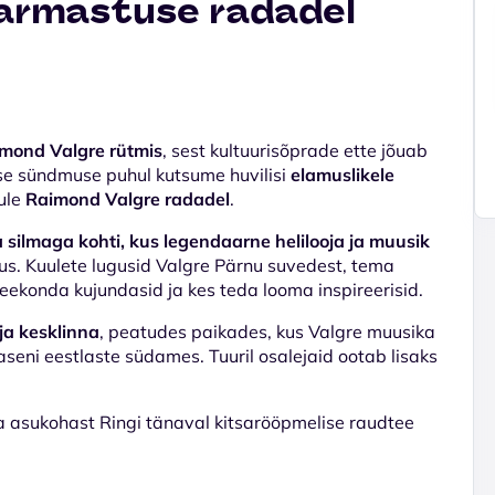
 armastuse radadel
imond Valgre rütmis
, sest kultuurisõprade ette jõuab
ilise sündmuse puhul kutsume huvilisi
elamuslikele
gule
Raimond Valgre radadel
.
silmaga kohti, kus legendaarne helilooja ja muusik
rmus. Kuulete lugusid Valgre Pärnu suvedest, tema
teekonda kujundasid ja kes teda looma inspireerisid.
ja kesklinna
, peatudes paikades, kus Valgre muusika
aseni eestlaste südames. Tuuril osalejaid ootab lisaks
 asukohast Ringi tänaval kitsarööpmelise raudtee
.