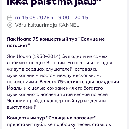
ikka paistma jääb''
пт 15.05.2026 • 19:00 - 20:15
Võru kultuurimaja KANNEL
Яак Йоала 75 концертный тур ''Солнце не
погаснет''
Яак Йоала (1950–2014) был одним из самых
любимых певцов Эстонии. Его песни и сегодня
живут в сердцах слушателей, оставаясь
музыкальным мостом между несколькими
поколениями.
В честь 75-летия со дня рождения
Йоалы
и с целью сохранения его богатого
музыкального наследия этой весной по всей
Эстонии пройдет концертный тур из девяти
выступлений.
Концертный тур
''Солнце не погаснет''
представит публике подборку песен, ставших