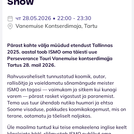
Show
чт 28.05.2026 • 22:00 - 23:30
Vanemuise Kontserdimaja, Tartu
Pärast kahte välja müüdud etendust Tallinnas
2025. aastal toob ISMO oma täiesti uue
Perseverance Touri Vanemuise kontserdimajja
Tartus 28. mail 2026.
Rahvusvaheliselt tunnustatud koomik, autor,
rallisõitja ja vaieldamatu sõnamängude meister
ISMO on tagasi — vaimukam ja sitkem kui kunagi
varem — pärast rasket vigastust ja paranemist.
Tema uus tuur ühendab nutika huumori ja ehtsa
Soome visaduse, pakkudes koomikakogemust, mis on
terane, ootamatu ja tõeliselt naljakas.
Üle maailma tuntud kui teise emakeelena inglise keelt
kõnelejate hääl, rõõmustab ISMO publikut oma