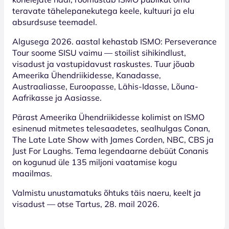
teravate tähelepanekutega keele, kultuuri ja elu
absurdsuse teemadel.
Algusega 2026. aastal kehastab ISMO: Perseverance
Tour soome SISU vaimu — stoilist sihikindlust,
visadust ja vastupidavust raskustes. Tuur jõuab
Ameerika Ühendriikidesse, Kanadasse,
Austraaliasse, Euroopasse, Lähis-Idasse, Lõuna-
Aafrikasse ja Aasiasse.
Pärast Ameerika Ühendriikidesse kolimist on ISMO
esinenud mitmetes telesaadetes, sealhulgas Conan,
The Late Late Show with James Corden, NBC, CBS ja
Just For Laughs. Tema legendaarne debüüt Conanis
on kogunud üle 135 miljoni vaatamise kogu
maailmas.
Valmistu unustamatuks õhtuks täis naeru, keelt ja
visadust — otse Tartus, 28. mail 2026.