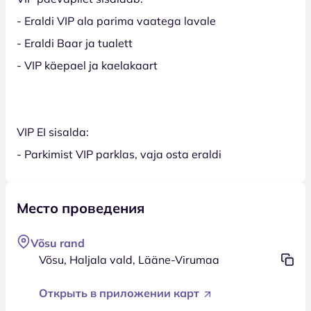
- Eraldi VIP ala parima vaatega lavale
- Eraldi Baar ja tualett
- VIP käepael ja kaelakaart
VIP EI sisalda:
- Parkimist VIP parklas, vaja osta eraldi
Место проведения
Võsu rand
Võsu, Haljala vald, Lääne-Virumaa
Открыть в приложении карт