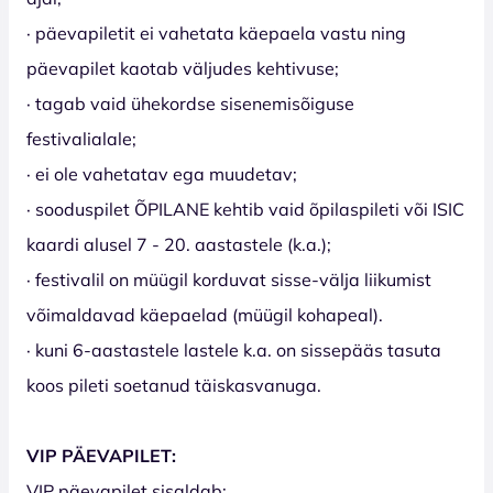
· päevapiletit ei vahetata käepaela vastu ning
päevapilet kaotab väljudes kehtivuse;
· tagab vaid ühekordse sisenemisõiguse
festivalialale;
· ei ole vahetatav ega muudetav;
· sooduspilet ÕPILANE kehtib vaid õpilaspileti või ISIC
kaardi alusel 7 - 20. aastastele (k.a.);
· festivalil on müügil korduvat sisse-välja liikumist
võimaldavad käepaelad (müügil kohapeal).
· kuni 6-aastastele lastele k.a. on sissepääs tasuta
koos pileti soetanud täiskasvanuga.
VIP PÄEVAPILET:
VIP päevapilet sisaldab: