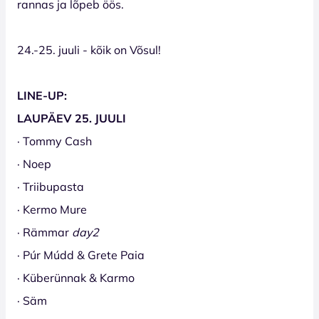
rannas ja lõpeb öös.
24.-25. juuli - kõik on Võsul!
LINE-UP:
LAUPÄEV 25. JUULI
· Tommy Cash
· Noep
· Triibupasta
· Kermo Mure
· Rämmar
day2
· Púr Múdd & Grete Paia
· Küberünnak & Karmo
· Säm