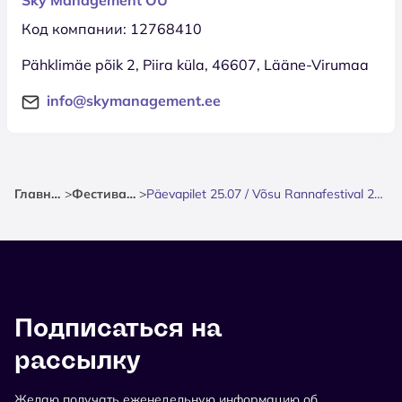
Код компании: 12768410
Pähklimäe põik 2, Piira küla, 46607, Lääne-Virumaa
info@skymanagement.ee
Главная
>
Фестиваль
>
Päevapilet 25.07 / Võsu Rannafestival 2026
Подписаться на
рассылку
Желаю получать еженедельную информацию об