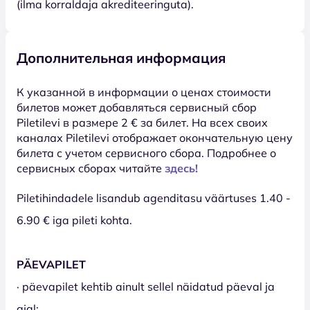
(ilma korraldaja akrediteeringuta).
Дополнительная информация
К указанной в информации о ценах стоимости
билетов может добавляться сервисный сбор
Piletilevi в размере 2 € за билет. На всех своих
каналах Piletilevi отображает окончательную цену
билета с учетом сервисного сбора. Подробнее о
сервисных сборах читайте
здесь!
Piletihindadele lisandub agenditasu väärtuses 1.40 -
6.90 € iga pileti kohta.
PÄEVAPILET
· päevapilet kehtib ainult sellel näidatud päeval ja
ajal;