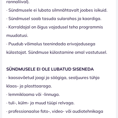
rannaliival).
· Sündmusele ei lubata silmnähtavalt joobes isikuid.
· Sündmusel saab tasuda sularahas ja kaardiga.
· Korraldajal on õigus vajadusel teha programmis
muudatusi.
· Puudub võimalus teenindada erivajadusega
külastajat. Sündmuse külastamine omal vastutusel.
SÜNDMUSELE EI OLE LUBATUD SISENEDA
· kaasavõetud joogi ja söögiga, sealjuures tühja
klaas- ja plasttaaraga.
· lemmiklooma või -linnuga.
· tuli-, külm- ja muud tüüpi relvaga.
· professionaalse foto-, video- või audiotehnikaga