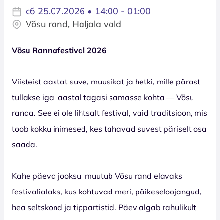
сб 25.07.2026 • 14:00 - 01:00
Võsu rand, Haljala vald
Võsu Rannafestival 2026
Viisteist aastat suve, muusikat ja hetki, mille pärast
tullakse igal aastal tagasi samasse kohta — Võsu
randa. See ei ole lihtsalt festival, vaid traditsioon, mis
toob kokku inimesed, kes tahavad suvest päriselt osa
saada.
Kahe päeva jooksul muutub Võsu rand elavaks
festivalialaks, kus kohtuvad meri, päikeseloojangud,
hea seltskond ja tippartistid. Päev algab rahulikult