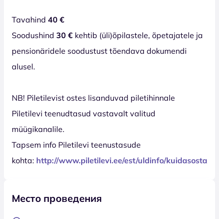
Tavahind
40 €
Soodushind
30 €
kehtib (üli)õpilastele, õpetajatele ja
pensionäridele soodustust tõendava dokumendi
alusel.
NB! Piletilevist ostes lisanduvad piletihinnale
Piletilevi teenudtasud vastavalt valitud
müügikanalile.
Tapsem info Piletilevi teenustasude
kohta:
http://www.piletilevi.ee/est/uldinfo/kuidasosta/
Место проведения