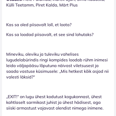
Külli Teetamm, Piret Kalda, Märt Pius
Kas sa oled piisavalt loll, et loota?
Kas sa loodad piisavalt, et see sind lohutaks?
Mineviku, oleviku ja tuleviku vahelises
lugudelabürindis ringi kompides loodab rühm inimesi
leida väljapääsu lõputuna näivast viletsusest ja
saada vastuse küsimusele: „Mis hetkest kõik asjad nii
valesti läksid?“
„EXIT!“ on lugu ühest kodutust kogukonnast, ühest
kahtlaselt sarmikast juhist ja ühest hädisest, aga
siiski armastust vajavast olendist nimega inimene.