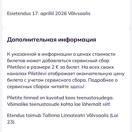
Esietendus 17. aprillil 2026 Võlvsaalis
Дополнительная информация
К указанной в информации о ценах стоимости
билетов может добавляться сервисный сбор
Piletilevi в размере 2 € за билет. На всех своих
каналах Piletilevi отображает окончательную цену
билета с учетом сервисного сбора. Подробнее о
сервисных сборах читайте
здесь!
Piletite hinnad on kuvatud koos teenustasudega.
Võimalike teenustasude kohta loe lähemalt
siit!
Etendus toimub Tallinna Linnateatri Võlvsaalis (Lai
23).