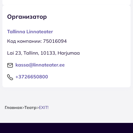
Организатор
Tallinna Linnateater
Код компании: 75016094
Lai 23, Tallinn, 10133, Harjumaa
kassa@linnateater.ee
+3726650800
Главная
>
Театр
>
EXIT!