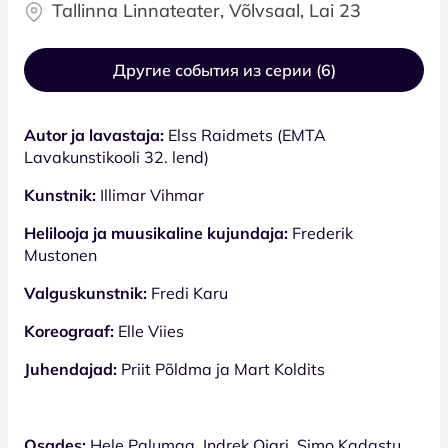
Tallinna Linnateater, Võlvsaal, Lai 23
Другие события из серии (6)
Autor ja lavastaja:
Elss Raidmets (EMTA
Lavakunstikooli 32. lend)
Kunstnik:
Illimar Vihmar
Helilooja ja muusikaline kujundaja:
Frederik
Mustonen
Valguskunstnik:
Fredi Karu
Koreograaf:
Elle Viies
Juhendajad:
Priit Põldma ja Mart Koldits
Osades:
Hele Palumaa, Indrek Ojari, Simo Kadastu,