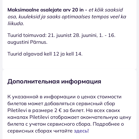
Maksimaalne osalejate arv 20 in -
et kõik saaksid
osa, kuuleksid ja saaks optimaalses tempos veel ka
liikuda.
Tuurid toimuvad: 21. juunist 28. juunini, 1. - 16.
augustini Pärnus.
Tuurid algavad kell 12 ja kell 14.
Дополнительная информация
К указанной в информации о ценах стоимости
билетов может добавляться сервисный сбор
Piletilevi в размере 2 € за билет. На всех своих
каналах Piletilevi отображает окончательную цену
билета с учетом сервисного сбора. Подробнее о
сервисных сборах читайте
здесь!