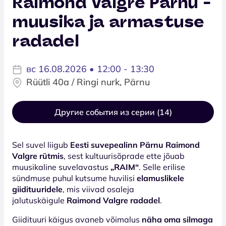
Raimond Valgre Pärnu -
muusika ja armastuse
radadel
вс 16.08.2026 • 12:00 - 13:30
Rüütli 40a / Ringi nurk, Pärnu
Другие события из серии (14)
Sel suvel liigub
Eesti suvepealinn Pärnu Raimond
Valgre rütmis
, sest kultuurisõprade ette jõuab
muusikaline suvelavastus
„RAIM“
. Selle erilise
sündmuse puhul kutsume huvilisi
elamuslikele
giidituuridele
, mis viivad osaleja
jalutuskäigule
Raimond Valgre radadel
.
Giidituuri käigus avaneb võimalus
näha oma silmaga