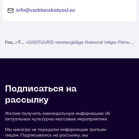
info@varblanekatusel.ee
Главная
>
Театр
>
GIIDITUURID meistergiidiga: Raimond Valgre Pärnu - muusika ja armastuse radadel
Подписаться на
рассылку
Желаю получать еженедельную информацию об
актуальных культурно-массовых мероприятиях
Мы никогда не передаем информацию третьим
лицам. Подписываясь на рассылку, вы