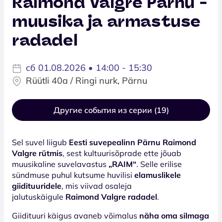
Raimond Valgre Pärnu -
muusika ja armastuse
radadel
сб 01.08.2026 • 14:00 - 15:30
Rüütli 40a / Ringi nurk, Pärnu
Другие события из серии (19)
Sel suvel liigub
Eesti suvepealinn Pärnu Raimond
Valgre rütmis
, sest kultuurisõprade ette jõuab
muusikaline suvelavastus
„RAIM“
. Selle erilise
sündmuse puhul kutsume huvilisi
elamuslikele
giidituuridele
, mis viivad osaleja
jalutuskäigule
Raimond Valgre radadel
.
Giidituuri käigus avaneb võimalus
näha oma silmaga