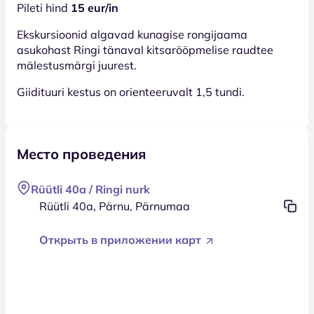
Pileti hind
15 eur/in
Ekskursioonid algavad kunagise rongijaama
asukohast Ringi tänaval kitsarööpmelise raudtee
mälestusmärgi juurest.
Giidituuri kestus on orienteeruvalt 1,5 tundi.
Место проведения
Rüütli 40a / Ringi nurk
Rüütli 40a, Pärnu, Pärnumaa
Открыть в приложении карт