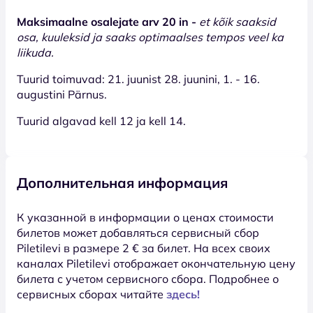
Maksimaalne osalejate arv 20 in -
et kõik saaksid
osa, kuuleksid ja saaks optimaalses tempos veel ka
liikuda.
Tuurid toimuvad: 21. juunist 28. juunini, 1. - 16.
augustini Pärnus.
Tuurid algavad kell 12 ja kell 14.
Дополнительная информация
К указанной в информации о ценах стоимости
билетов может добавляться сервисный сбор
Piletilevi в размере 2 € за билет. На всех своих
каналах Piletilevi отображает окончательную цену
билета с учетом сервисного сбора. Подробнее о
сервисных сборах читайте
здесь!