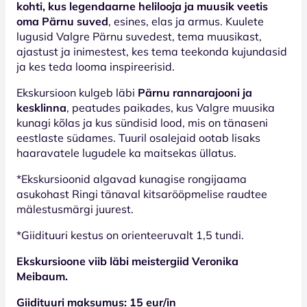
kohti, kus legendaarne helilooja ja muusik veetis
oma Pärnu suved
, esines, elas ja armus. Kuulete
lugusid Valgre Pärnu suvedest, tema muusikast,
ajastust ja inimestest, kes tema teekonda kujundasid
ja kes teda looma inspireerisid.
Ekskursioon kulgeb läbi
Pärnu rannarajooni ja
kesklinna
, peatudes paikades, kus Valgre muusika
kunagi kõlas ja kus sündisid lood, mis on tänaseni
eestlaste südames. Tuuril osalejaid ootab lisaks
haaravatele lugudele ka maitsekas üllatus.
*Ekskursioonid algavad kunagise rongijaama
asukohast Ringi tänaval kitsarööpmelise raudtee
mälestusmärgi juurest.
*Giidituuri kestus on orienteeruvalt 1,5 tundi.
Ekskursioone viib läbi meistergiid Veronika
Meibaum.
Giidituuri maksumus: 15 eur/in