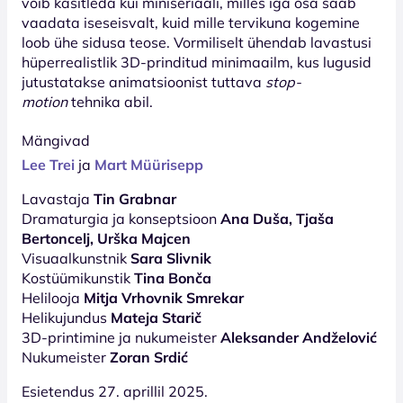
võib käsitleda kui miniseriaali, milles iga osa saab
vaadata iseseisvalt, kuid mille tervikuna kogemine
loob ühe sidusa teose. Vormiliselt ühendab lavastusi
hüperrealistlik 3D-prinditud minimaailm, kus lugusid
jutustatakse animatsioonist tuttava
stop-
motion
tehnika abil.
Mängivad
Lee Trei
ja
Mart Müürisepp
Lavastaja
Tin Grabnar
Dramaturgia ja konseptsioon
Ana Duša, Tjaša
Bertoncelj, Urška Majcen
Visuaalkunstnik
Sara Slivnik
Kostüümikunstik
Tina Bonča
Helilooja
Mitja Vrhovnik Smrekar
Helikujundus
Mateja Starič
3D-printimine ja nukumeister
Aleksander Andželović
Nukumeister
Zoran Srdić
Esietendus 27. aprillil 2025.