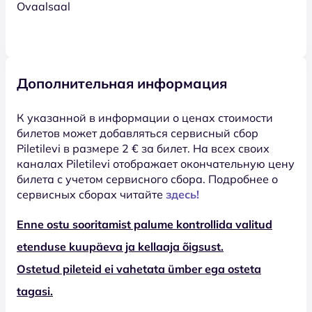
Ovaalsaal
Дополнительная информация
К указанной в информации о ценах стоимости
билетов может добавляться сервисный сбор
Piletilevi в размере 2 € за билет. На всех своих
каналах Piletilevi отображает окончательную цену
билета с учетом сервисного сбора. Подробнее о
сервисных сборах читайте
здесь!
Enne ostu sooritamist palume kontrollida valitud
etenduse kuupäeva ja kellaaja õigsust.
Ostetud pileteid ei vahetata ümber ega osteta
tagasi.