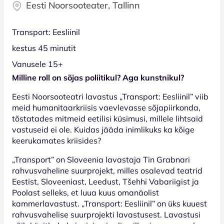
Eesti Noorsooteater, Tallinn
Transport: Eesliinil
kestus 45 minutit
Vanusele 15+
Milline roll on sõjas poliitikul? Aga kunstnikul?
Eesti Noorsooteatri lavastus „Transport: Eesliinil” viib
meid humanitaarkriisis vaevlevasse sõjapiirkonda,
tõstatades mitmeid eetilisi küsimusi, millele lihtsaid
vastuseid ei ole. Kuidas jääda inimlikuks ka kõige
keerukamates kriisides?
„Transport” on Sloveenia lavastaja Tin Grabnari
rahvusvaheline suurprojekt, milles osalevad teatrid
Eestist, Sloveeniast, Leedust, Tšehhi Vabariigist ja
Poolast selleks, et luua kuus omanäolist
kammerlavastust. „Transport: Eesliinil” on üks kuuest
rahvusvahelise suurprojekti lavastusest. Lavastusi