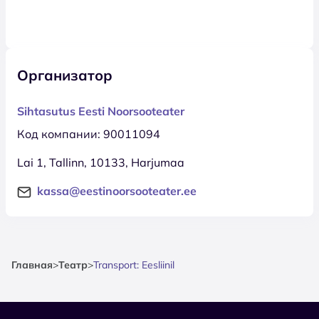
Организатор
Sihtasutus Eesti Noorsooteater
Код компании: 90011094
Lai 1, Tallinn, 10133, Harjumaa
kassa@eestinoorsooteater.ee
Главная
>
Театр
>
Transport: Eesliinil