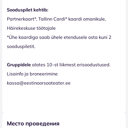
Sooduspilet kehtib:
Partnerkaart*, Tallinn Cardi* kaardi omanikule,
Häirekeskuse töötajale
*Ühe kaardiga saab ühele etendusele osta kuni 2
sooduspiletit.
Gruppidele
alates 10-st liikmest erisoodustused.
Lisainfo ja broneerimine
kassa@eestinoorsooteater.ee
Место проведения