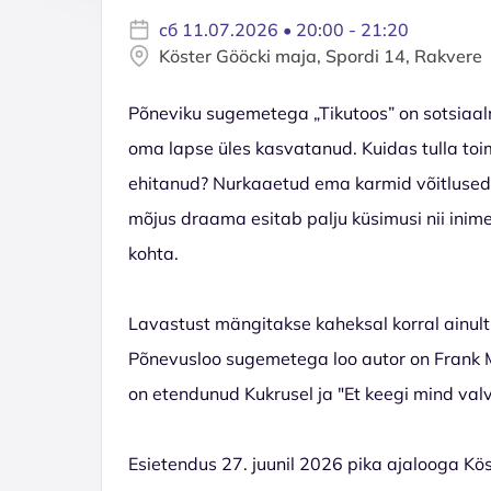
сб 11.07.2026 • 20:00 - 21:20
Köster Gööcki maja, Spordi 14, Rakvere
Põneviku sugemetega „Tikutoos” on sotsiaal
oma lapse üles kasvatanud. Kuidas tulla toime
ehitanud? Nurkaaetud ema karmid võitlused 
mõjus draama esitab palju küsimusi nii inim
kohta.
Lavastust mängitakse kaheksal korral ainult 
Põnevusloo sugemetega loo autor on Frank 
on etendunud Kukrusel ja "Et keegi mind valv
Esietendus 27. juunil 2026 pika ajalooga K