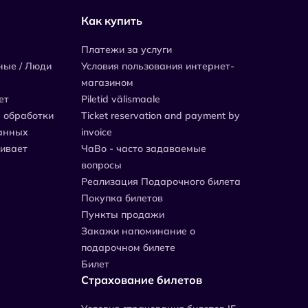
Как купить
Платежи за услуги
ные / Люди
Условия пользования интернет-
магазином
ет
Piletid välismaale
 обработки
Ticket reservation and payment by
анных
invoice
живает
ЧаВо - часто задаваемые
вопросы
Реализация Подарочного билета
Покупка билетов
Пункты продажи
Закажи напоминание о
подарочном билете
Билет
Страхование билетов