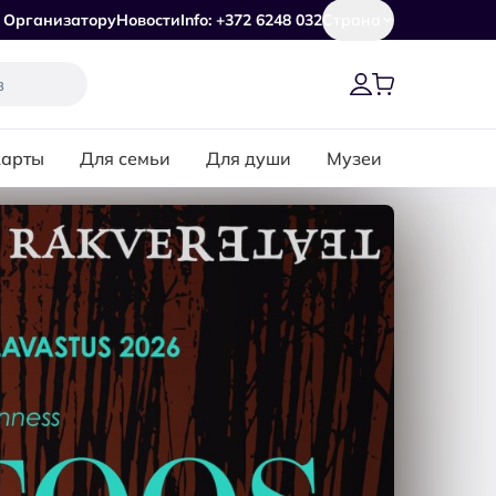
Организатору
Новости
Info: +372 6248 032
Страна
карты
Для семьи
Для души
Музеи