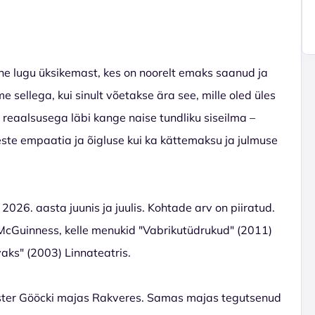
ne lugu üksikemast, kes on noorelt emaks saanud ja
 sellega, kui sinult võetakse ära see, mille oled üles
reaalsusega läbi kange naise tundliku siseilma –
este empaatia ja õigluse kui ka kättemaksu ja julmuse
2026. aasta juunis ja juulis. Kohtade arv on piiratud.
McGuinness, kelle menukid "Vabrikutüdrukud" (2011)
aks" (2003) Linnateatris.
öster Gööcki majas Rakveres. Samas majas tegutsenud