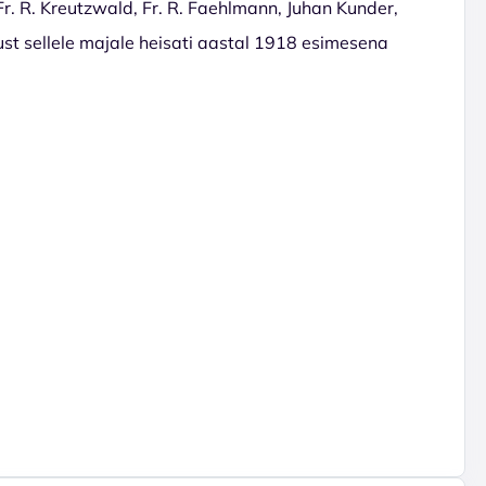
Fr. R. Kreutzwald, Fr. R. Faehlmann, Juhan Kunder,
ust sellele majale heisati aastal 1918 esimesena