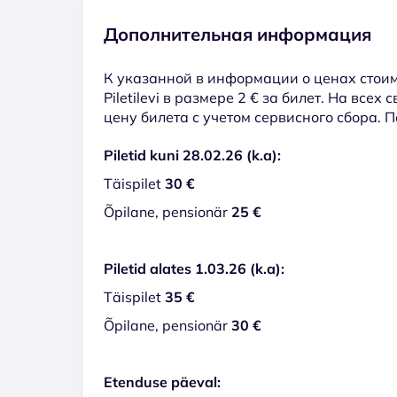
Дополнительная информация
К указанной в информации о ценах стоим
Piletilevi в размере 2 € за билет. На всех
цену билета с учетом сервисного сбора. 
Piletid kuni 28.02.26 (k.a):
Täispilet
30 €
Õpilane, pensionär
25 €
Piletid alates 1.03.26 (k.a):
Täispilet
35 €
Õpilane, pensionär
30 €
Etenduse päeval: