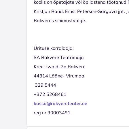
koolis on õpetajate või õpilastena töötanud 
Kristjan Raud, Ernst Peterson-Särgava jpt. J
Rakveres sinimustvalge.
Ürituse korraldaja:
SA Rakvere Teatrimaja
Kreutzwaldi 2a Rakvere
44314 Lääne- Virumaa
329 5444
+372 5268461
kassa@rakvereteater.ee
reg.nr 90003491